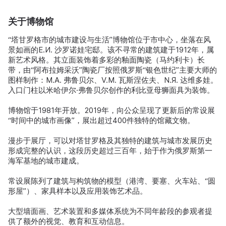
关于博物馆
“塔甘罗格市的城市建设与生活”博物馆位于市中心，坐落在风
景如画的E.И. 沙罗诺娃宅邸。该不寻常的建筑建于1912年，属
新艺术风格。其立面装饰着多彩的釉面陶瓷（马约利卡）长
带，由“阿布拉姆采沃”陶瓷厂按照俄罗斯“银色世纪”主要大师的
图样制作：M.А. 弗鲁贝尔、V.М. 瓦斯涅佐夫、N.Я. 达维多娃。
入口门柱以米哈伊尔·弗鲁贝尔创作的利比亚母狮面具为装饰。
博物馆于1981年开放。2019年，向公众呈现了更新后的常设展
“时间中的城市画像”，展出超过400件独特的馆藏文物。
漫步于展厅，可以对塔甘罗格及其独特的建筑与城市发展历史
形成完整的认识，这段历史超过三百年，始于作为俄罗斯第一
海军基地的城市建成。
常设展陈列了建筑与构筑物的模型（港湾、要塞、火车站、“圆
形屋”）、家具样本以及应用装饰艺术品。
大型墙面画、艺术装置和多媒体系统为不同年龄段的参观者提
供了额外的视觉、教育和互动信息。