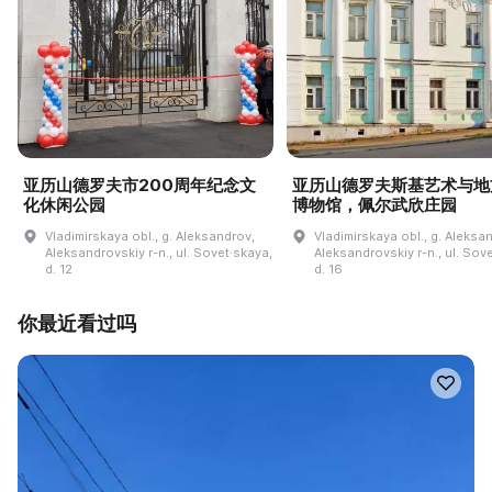
亚历山德罗夫市200周年纪念文
亚历山德罗夫斯基艺术与地
化休闲公园
博物馆，佩尔武欣庄园
Vladimirskaya obl., g. Aleksandrov,
Vladimirskaya obl., g. Aleksa
Aleksandrovskiy r-n., ul. Sovet·skaya,
Aleksandrovskiy r-n., ul. Sov
d. 12
d. 16
你最近看过吗