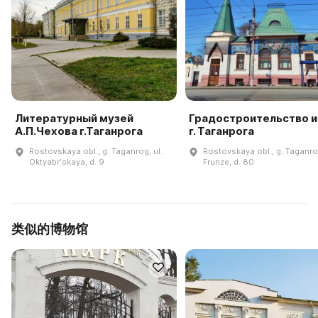
Литературный музей
Градостроительство и
А.П.Чехова г.Таганрога
г. Таганрога
Rostovskaya obl., g. Taganrog, ul.
Rostovskaya obl., g. Taganrog
Oktyabrʹskaya, d. 9
Frunze, d. 80
类似的博物馆