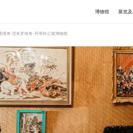
博物馆
展览及
诺维奇·涅米罗维奇-丹琴科公寓博物馆