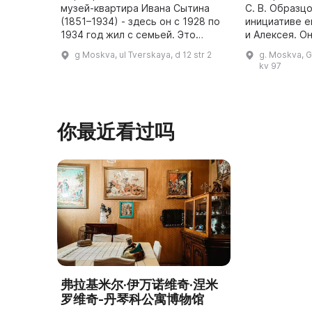
музей-квартира Ивана Сытина
С. В. Образц
(1851–1934) - здесь он с 1928 по
инициативе е
1934 год жил с семьей. Это
и Алексея. О
мемориальное пространство,
доме, где жи
g Moskva, ul Tverskaya, d 12 str 2
g. Moskva, Gl
посвященное известному
деятели иску
kv 97
русскому просветителю начала
Здесь можно
ХХ века ...
игр ...
你最近看过吗
弗拉基米尔·伊万诺维奇·涅米
罗维奇-丹琴科公寓博物馆