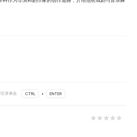
琴科作为导演和剧作家的创作道路，介绍他在戏剧与音乐舞
择它并单击
CTRL
+
ENTER