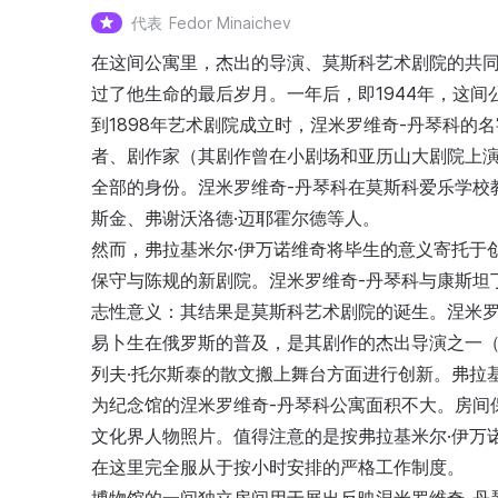
代表
Fedor Minaichev
在这间公寓里，杰出的导演、莫斯科艺术剧院的共同
过了他生命的最后岁月。一年后，即1944年，这间
到1898年艺术剧院成立时，涅米罗维奇-丹琴科
者、剧作家（其剧作曾在小剧场和亚历山大剧院上
全部的身份。涅米罗维奇-丹琴科在莫斯科爱乐学校
斯金、弗谢沃洛德·迈耶霍尔德等人。
然而，弗拉基米尔·伊万诺维奇将毕生的意义寄托于
保守与陈规的新剧院。涅米罗维奇-丹琴科与康斯坦
志性意义：其结果是莫斯科艺术剧院的诞生。涅米罗
易卜生在俄罗斯的普及，是其剧作的杰出导演之一
列夫·托尔斯泰的散文搬上舞台方面进行创新。弗拉
为纪念馆的涅米罗维奇-丹琴科公寓面积不大。房间
文化界人物照片。值得注意的是按弗拉基米尔·伊万
在这里完全服从于按小时安排的严格工作制度。