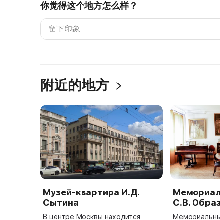
你觉得这个地方怎么样？
附近的地方
Музей-квартира И.Д.
Мемориал
Сытина
С.В. Обра
В центре Москвы находится
Мемориальны