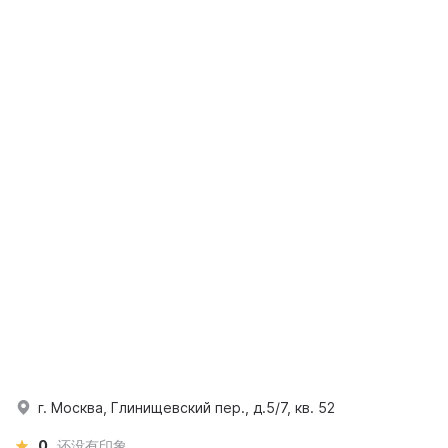
г. Москва, Глинищевский пер., д.5/7, кв. 52
0
还没有印象