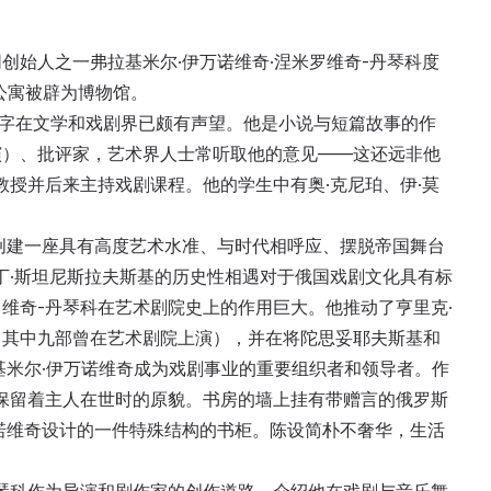
创始人之一弗拉基米尔·伊万诺维奇·涅米罗维奇-丹琴科度
公寓被辟为博物馆。
的名字在文学和戏剧界已颇有声望。他是小说与短篇故事的作
演）、批评家，艺术界人士常听取他的意见——这还远非他
教授并后来主持戏剧课程。他的学生中有奥·克尼珀、伊·莫
创建一座具有高度艺术水准、与时代相呼应、摆脱帝国舞台
丁·斯坦尼斯拉夫斯基的历史性相遇对于俄国戏剧文化具有标
维奇-丹琴科在艺术剧院史上的作用巨大。他推动了亨里克·
（其中九部曾在艺术剧院上演），并在将陀思妥耶夫斯基和
基米尔·伊万诺维奇成为戏剧事业的重要组织者和领导者。作
保留着主人在世时的原貌。书房的墙上挂有带赠言的俄罗斯
诺维奇设计的一件特殊结构的书柜。陈设简朴不奢华，生活