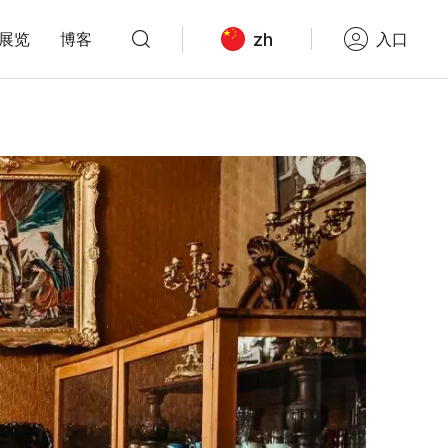
zh
展览
博客
入口