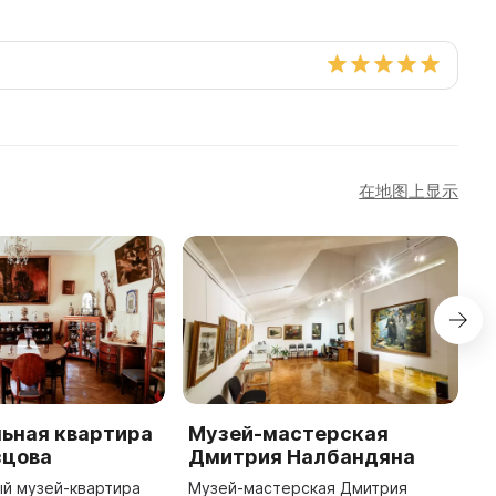
在地图上显示
ьная квартира
Музей-мастерская
М
зцова
Дмитрия Налбандяна
Н
й музей-квартира
Музей-мастерская Дмитрия
В