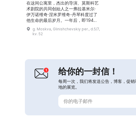
在这间公寓里，杰出的导演、莫斯科艺
术剧院的共同创始人之一弗拉基米尔·
伊万诺维奇·涅米罗维奇-丹琴科度过了
他生命的最后岁月。一年后，即1944
年，这间公寓被辟为博物馆。 到1898
g. Moskva, Glinishchevskiy per., d.5/7,
年艺术剧院成立时，涅米罗维奇-丹琴
kv. 52
科的名字在文学和戏剧界已颇有声望。
他是小说与短篇故事的作者、剧作家
（其剧作曾在小剧场和亚历山大剧院上
演）、批评家，艺术界人士常听取他的
意见——这还远非他全部的身份。涅米
罗维奇-丹琴科在...
给你的一封信！
每周一次，我们将发送公告，博客，促销
地的展览。