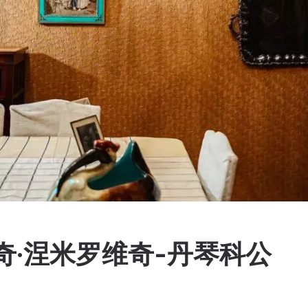
奇·涅米罗维奇-丹琴科公