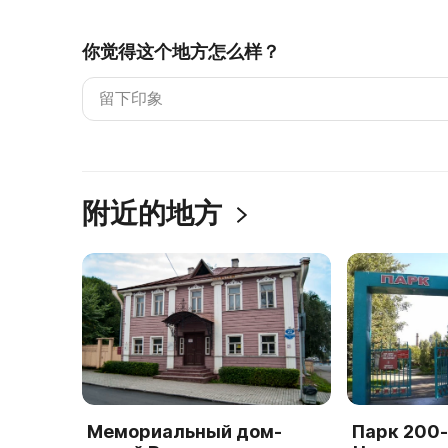
你觉得这个地方怎么样？
附近的地方
Мемориальный дом-
Парк 200