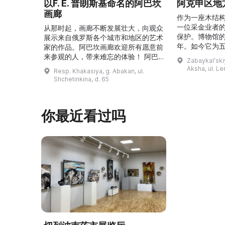
以F. E. 普朗斯基命名的阿巴坎
阿克申区地
画廊
作为一座木结
一位采金业者
从那时起，画廊不断发展壮大，向观众
保护。博物馆的
展示来自俄罗斯各个城市和地区的艺术
年。如今它为
家的作品。阿巴坎画廊欢迎所有愿意前
并接受来自俄
来参观的人，带来难忘的体验！ 阿巴
Zabaykalʹskiy
询。博物馆的
坎画廊的历史始于1976年，当时阿巴
Aksha, ul. Le
Resp. Khakasiya, g. Abakan, ul.
学生及其他群
坎市儿童美术学校的校长 Федор
Shchetinkina, d. 65
关生态与地方
Ефимович Пронских 决定在学校内
议和研讨会。
创建一座画廊。他写信给苏联美术学院
科索娃 V.Я.
通讯院士、俄罗斯苏维埃联邦社会主义
你最近看过吗
I.А. 的手工作
共和国人民艺术家 Б. Я. Ряузов，征
的素描与 ...
询如何更好地组织这项对学校而 ...