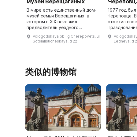
музей Верещагиных
Череповц
В мире есть единственный дом-
1977 год был
музей семьи Верещагиных, в
Череповца. В
котором в XIX веке жил
отметил свое
предводитель уездного
Празднование
дворянства. В этой семье
1975-м, и к 
Vologodskaya obl, g Cherepovets, ul
Vologodskaya
родились Николай Верещагин,
принято реше
Sotsialisticheskaya, d 22
Ledneva, d 
основатель молочной
городского п
промышленности в России, и ...
类似的博物馆