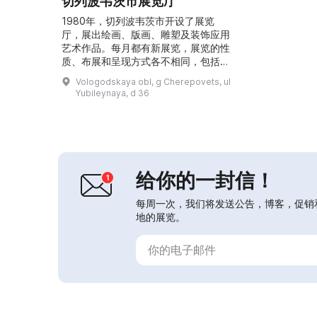
切列波韦茨市展览厅
1980年，切列波韦茨市开设了展览
厅，展出绘画、版画、雕塑及装饰应用
艺术作品。每月都有新展览，展览的性
质、布展和呈现方式各不相同，包括当
代艺术展、本地艺术家及“阳光方块”成
Vologodskaya obl, g Cherepovets, ul
员的个人展。展览厅还举办与艺术家的
Yubileynaya, d 36
见面会、古典音乐和吟游诗人式民谣音
乐会及大师班。此外，这里设有儿童与
青少年创意发展资源中心，开展基于艺
术、科学与教育互动的创意项目，例如
“数学与视觉艺术”“从羽毛笔到圆珠笔”
以及系列课程“艺术炼...
给你的一封信！
每周一次，我们将发送公告，博客，促销
地的展览。