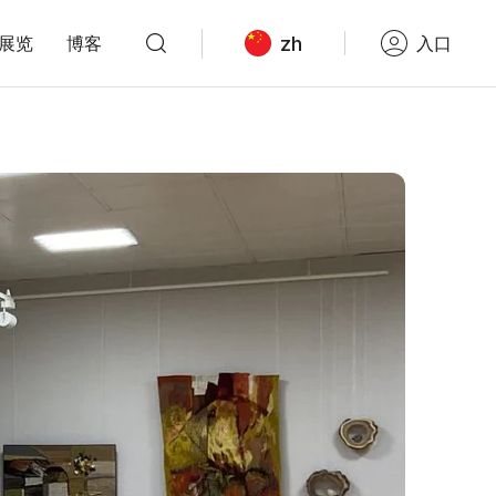
zh
展览
博客
入口