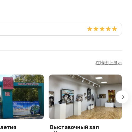
在地图上显示
-летия
Выставочный зал
C