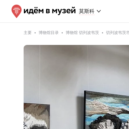
莫斯科
主要
博物馆目录
博物馆 切列波韦茨
切列波韦茨