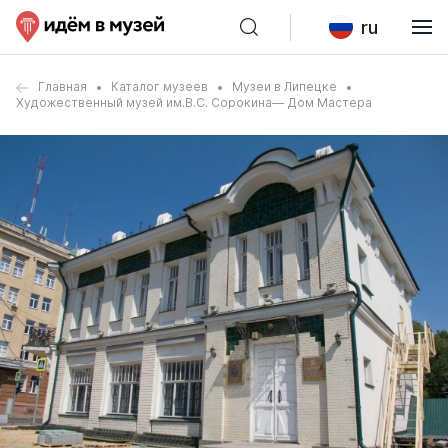
ru
Главная
Каталог музеев
Музеи в Липецке
Художественный музей им.В.С. Сорокина— Дом Мастера