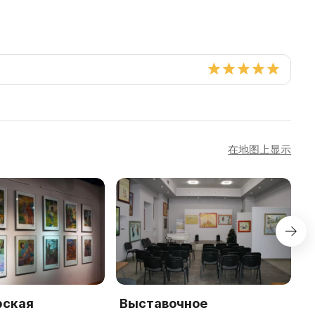
在地图上显示
рская
Выставочное
К