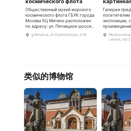
космического флота
картинная
Общественный музей морского
Галерея пре
космического флота ГБУК города
посетителям
Москвы КЦ Митино расположен
экспозиции, 
по адресу: ул. Пятницкое шоссе,
произведени
45. Здесь проходят мероприятия
российских 
g Moskva, sh Pyatnitskoye, d 45
Moskovskaya
для детей, подростков и
художников.
Lenina, vld 3
молодежи, посвященные граж ...
здесь можно 
类似的博物馆