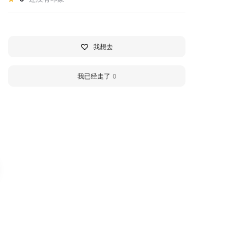
我想去
我已经走了
0
360
расногорский филиал
Krasnogorsk Art Gall