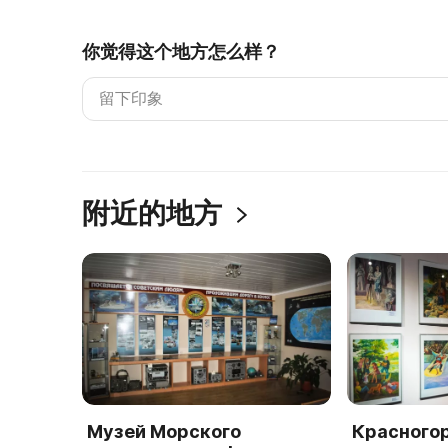
你觉得这个地方怎么样？
附近的地方
Музей Морского
Красного