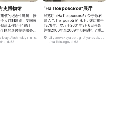
方史博物馆
“На Покровской”展厅
构建筑的纪念性建筑，按
展览厅 «На Покровской» 位于原石
的个人订制建造，受国家
铺 A.Ф. Петровой 的旧址，该店建于
1
创建工作始于1981
1878年。展厅于2001年3月6日开幕，
五个区的居民提供服务，
并在2006年至2009年期间进行了重建
三
罗斯各地区及国外的咨
和现代化改造。如今这里是一处100 平
 kray, Akshinskiy r-n., s.
Ulʹyanovskaya obl., g. Ulʹyanovsk, ul.
陈列吸引学生、教师、大
方米的宽敞场地，配备了现代展览设
筑
nina, d. 53
Lʹva Tolstogo, d. 63
体的关注。博物馆开展有
备、照明与报警系统。这里举办来自俄
志的工作，并举办区际会
罗斯及海外博物馆馆藏、私人收藏以及
（
最有价值的收藏包括：科
其他城市收藏的展览。«На
 的个人馆藏、匠人亚诺夫
Покровской» 展厅通过多种活动吸引
品、画家舍格洛夫 G.А.
了大批观众： ...