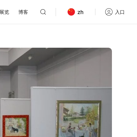
zh
展览
博客
入口