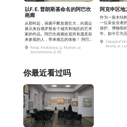
以F. E. 普朗斯基命名的阿巴坎
阿克申区地
画廊
作为一座木结
一位采金业者
从那时起，画廊不断发展壮大，向观众
保护。博物馆的
展示来自俄罗斯各个城市和地区的艺术
年。如今它为
家的作品。阿巴坎画廊欢迎所有愿意前
并接受来自俄
来参观的人，带来难忘的体验！ 阿巴
Zabaykalʹskiy
询。博物馆的
坎画廊的历史始于1976年，当时阿巴
Aksha, ul. Le
Resp. Khakasiya, g. Abakan, ul.
学生及其他群
坎市儿童美术学校的校长 Федор
Shchetinkina, d. 65
关生态与地方
Ефимович Пронских 决定在学校内
议和研讨会。
创建一座画廊。他写信给苏联美术学院
科索娃 V.Я.
通讯院士、俄罗斯苏维埃联邦社会主义
你最近看过吗
I.А. 的手工作
共和国人民艺术家 Б. Я. Ряузов，征
的素描与 ...
询如何更好地组织这项对学校而 ...