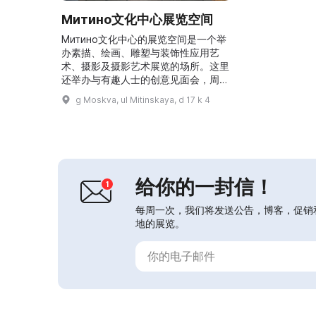
Митино文化中心展览空间
Митино文化中心的展览空间是一个举
办素描、绘画、雕塑与装饰性应用艺
术、摄影及摄影艺术展览的场所。这里
还举办与有趣人士的创意见面会，周日
有古典音乐会以及莫斯科音乐与艺术院
g Moskva, ul Mitinskaya, d 17 k 4
校学生的演出。还承办“莫斯科学生创
作调色板”“ArtMosSphere·耀眼人物”
等项目下的活动，以及为退伍军人和老
年人举办的温馨聚会、回忆之夜、文学
朗读和创意疗法工作坊。Митино展览
空间邀请所有艺术爱好者参加丰富多彩
给你的一封信！
的活动...
每周一次，我们将发送公告，博客，促销
地的展览。