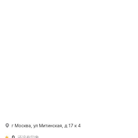
г Москва, ул Митинская, д 17 к 4
0
还没有印象