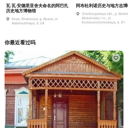
瓦·瓦·安德里亚舍夫命名的阿巴扎
阿布杜利诺历史与地方志博
历史地方博物馆
Orenburgskaya obl., g. Abdul
Abdulinskiy r-n., ul.
Resp. Khakasiya, g. Abaza, ul.
Kommunisticheskaya, d. 61
Naberezhnaya, d. 24
你最近看过吗