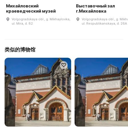
Михайловский
Выставочный зал
краеведческий музей
г.Михайловка
Volgogradskaya obl., g. Mikhaylovka,
Volgogradskaya obl., g. Mikh
ul. Mira, d. 82
ul. Respublikanskaya, d. 26A
类似的博物馆