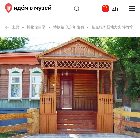
zh
主要
博物馆目录
博物馆 伏尔加格勒
基克维岑区地方史博物馆