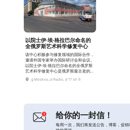
以院士伊·埃·格拉巴尔命名的
全俄罗斯艺术科学修复中心
该中心积极参与修复领域的国际合作，
邀请外国专家举办国际研讨会和会议。
以院士伊·埃·格拉巴尔命名的全俄罗斯
艺术科学修复中心是俄罗斯最古老的修
复机构，也是国家在可移动的历史与艺
g Moskva, ul Radio, d 17 str 6
术文物修复领域政策的旗舰。它开创了
许多科学修复的方向。中心修复蛋彩画
与油画、版画、石雕与木雕、家具、手
稿与珍稀书籍、雕刻骨制品、金属制
品、陶瓷、瓷器、玻璃、纺织品、皮
革、漆器以及考古出土文物。近一个世
给你的一封信！
纪以来，得益于中心工作人员的...
每周一次，我们将发送公告，博客，促销