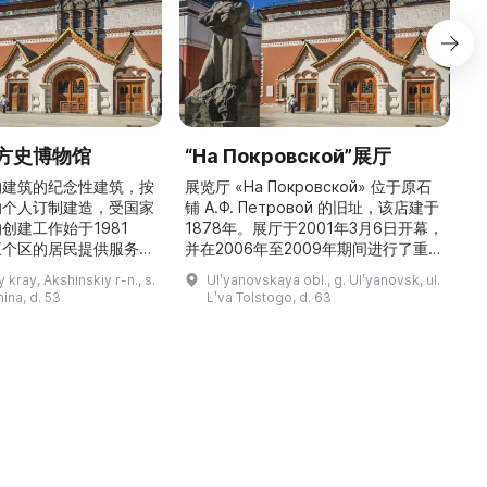
方史博物馆
“На Покровской”展厅
构建筑的纪念性建筑，按
展览厅 «На Покровской» 位于原石
的个人订制建造，受国家
铺 A.Ф. Петровой 的旧址，该店建于
1
创建工作始于1981
1878年。展厅于2001年3月6日开幕，
五个区的居民提供服务，
并在2006年至2009年期间进行了重建
三
罗斯各地区及国外的咨
和现代化改造。如今这里是一处100 平
 kray, Akshinskiy r-n., s.
Ulʹyanovskaya obl., g. Ulʹyanovsk, ul.
陈列吸引学生、教师、大
方米的宽敞场地，配备了现代展览设
筑
nina, d. 53
Lʹva Tolstogo, d. 63
体的关注。博物馆开展有
备、照明与报警系统。这里举办来自俄
志的工作，并举办区际会
罗斯及海外博物馆馆藏、私人收藏以及
（
最有价值的收藏包括：科
其他城市收藏的展览。«На
 的个人馆藏、匠人亚诺夫
Покровской» 展厅通过多种活动吸引
品、画家舍格洛夫 G.А.
了大批观众： ...