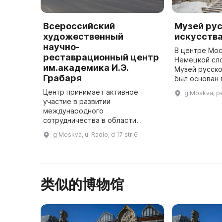
Всероссийский
Музей ру
художественный
искусств
научно-
В центре Мос
реставрационный центр
Немецкой сл
им.академика И.Э.
Музей русско
Грабаря
был основан 
занимает зда
Центр принимает активное
g Moskva, p
Струйских, п
участие в развитии
XVIII века. В
международного
сотрудничества в области
реставрации и привлекает
g Moskva, ul Radio, d 17 str 6
иностранных специалистов для
проведения международных
симпозиумов и конференций.
Всероссийс ...
类似的博物馆