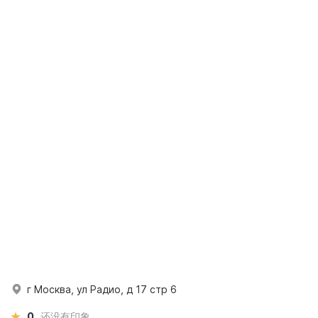
г Москва, ул Радио, д 17 стр 6
0
还没有印象