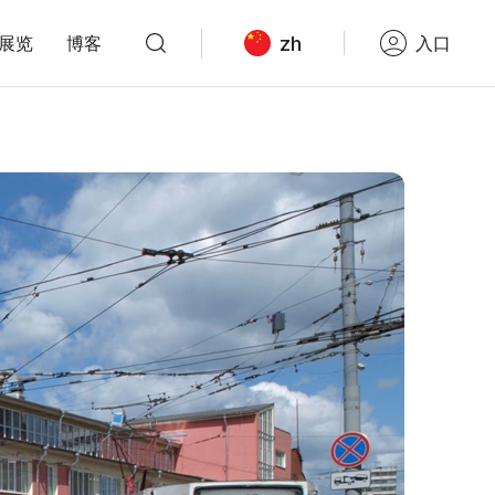
zh
展览
博客
入口