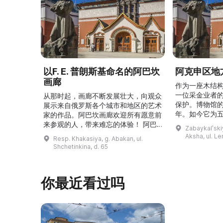
以F. E. 普朗斯基命名的阿巴坎
阿克申区地
画廊
作为一座木结
一位采金业者
从那时起，画廊不断发展壮大，向观众
保护。博物馆的
展示来自俄罗斯各个城市和地区的艺术
年。如今它为
家的作品。阿巴坎画廊欢迎所有愿意前
并接受来自俄
来参观的人，带来难忘的体验！ 阿巴
Zabaykalʹskiy
询。博物馆的
坎画廊的历史始于1976年，当时阿巴
Aksha, ul. Le
Resp. Khakasiya, g. Abakan, ul.
学生及其他群
坎市儿童美术学校的校长 Федор
Shchetinkina, d. 65
关生态与地方
Ефимович Пронских 决定在学校内
议和研讨会。
创建一座画廊。他写信给苏联美术学院
科索娃 V.Я.
通讯院士、俄罗斯苏维埃联邦社会主义
你最近看过吗
I.А. 的手工作
共和国人民艺术家 Б. Я. Ряузов，征
的素描与 ...
询如何更好地组织这项对学校而 ...