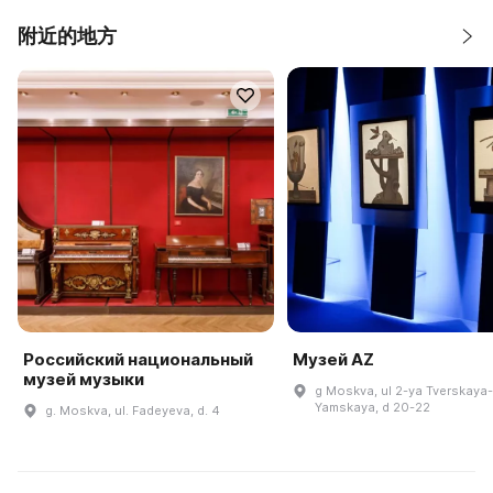
附近的地方
Российский национальный
Музей AZ
музей музыки
g Moskva, ul 2-ya Tverskaya-
Yamskaya, d 20-22
g. Moskva, ul. Fadeyeva, d. 4