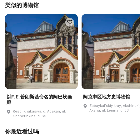
类似的博物馆
以F. E. 普朗斯基命名的阿巴坎画
阿克申区地方史博物馆
廊
Zabaykalʹskiy kray, Akshinskiy
Aksha, ul. Lenina, d. 53
Resp. Khakasiya, g. Abakan, ul.
Shchetinkina, d. 65
你最近看过吗