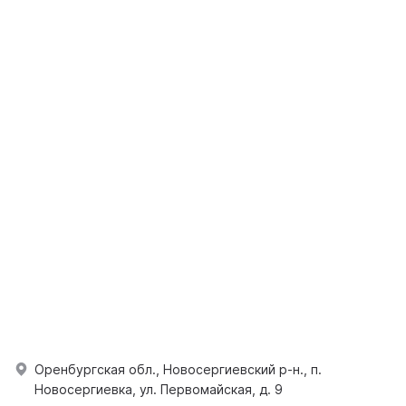
Оренбургская обл., Новосергиевский р-н., п.
Новосергиевка, ул. Первомайская, д. 9