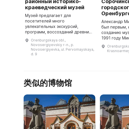
районный историко-
Сорочинс
краеведческий музей
городског
Оренбург
Музей предлагает для
посетителей много
Александр М
увлекательных экскурсий,
был первым, 
программ, воссозданий древних
созданию муз
ремесел и традиций. Это
1991 году Ми
Orenburgskaya obl.,
помогает лучше понять историю
культуры РС
Novosergiyevskiy r-n., p.
Orenburgskay
и культуру нашего края.
Сорочинском
Novosergiyevka, ul. Pervomayskaya,
Krasnoarmey
Новосергиевский историко-кра
d. 9
историко-кр
...
类似的博物馆