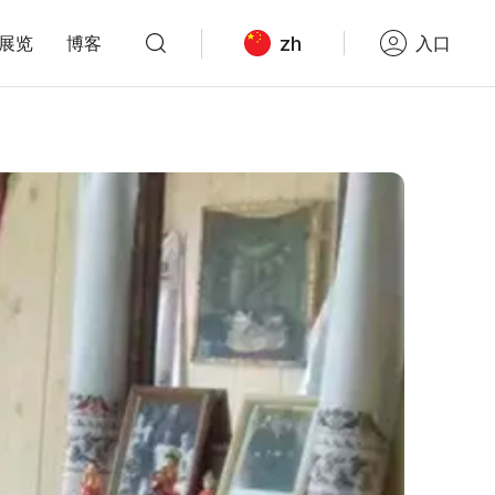
zh
展览
博客
入口