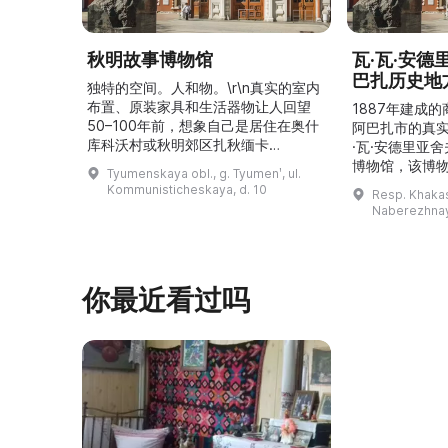
秋明故事博物馆
瓦·瓦·安
巴扎历史地
独特的空间。人和物。\r\n真实的室内
布置、原装家具和生活器物让人回望
1887年建成
50–100年前，想象自己是居住在奥什
阿巴扎市的真
库科沃村或秋明郊区扎秋缅卡
·瓦·安德里亚
（Затюменка）的一座小木屋的居
博物馆，该博物
Tyumenskaya obl., g. Tyumenʹ, ul.
民。\r\n\r\n博物馆的展览再现了我曾
卡斯共和国最佳
Kommunisticheskaya, d. 10
Resp. Khakasi
祖母安娜·科尔尼洛夫娜·奥什库科娃
的陈列以城市
Naberezhnay
（Анна Корниловна Ошкукова）一
–3世纪的历史
家的日常生活场景——她是一位“世代
具、青铜与银
为农”的农妇，其祖先在16世纪末是最
坚固的砖墙环
早从北德维纳（Северна ...
马厩。基普里
你最近看过吗