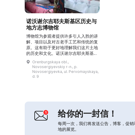
诺沃谢尔吉耶夫斯基区历史与
地方志博物馆
博物馆为参观者提供许多引人入胜的讲
解、项目以及对古老手工艺和传统的复
原。这有助于更好地理解我们这片土地
的历史和文化。诺沃谢尔吉耶夫斯基历
史与地方志博物馆是诺沃谢尔吉耶夫斯
Orenburgskaya obl.,
基区历史不可分割的一部分，因此对理
Novosergiyevskiy r-n., p.
解过去极为重要。在这里可以看到考
Novosergiyevka, ul. Pervomayskaya,
古、艺术与文化的遗存，帮助您了解该
d. 9
地区的过去。您可以在此研究移民民族
的历史与文化，并参观考古遗迹、化石
化的树木、海藻制品、手工布偶等诸多
展品。博物馆让人了解移民民族...
给你的一封信！
每周一次，我们将发送公告，博客，促销
地的展览。