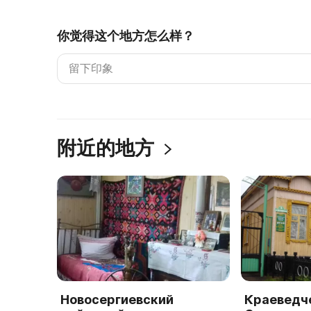
你觉得这个地方怎么样？
附近的地方
Новосергиевский
Краеведч