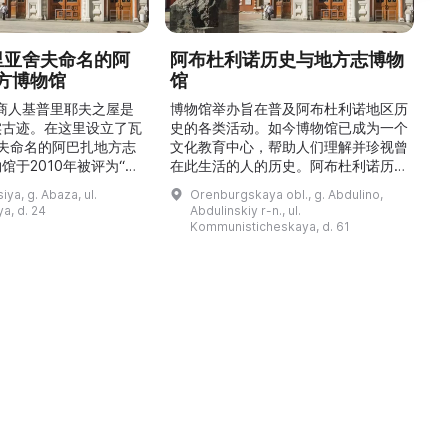
德里亚舍夫命名的阿
阿布杜利诺历史与地方志博物
方博物馆
馆
1
的商人基普里耶夫之屋是
博物馆举办旨在普及阿布杜利诺地区历
实古迹。在这里设立了瓦
史的各类活动。如今博物馆已成为一个
舍夫命名的阿巴扎地方志
文化教育中心，帮助人们理解并珍视曾
馆于2010年被评为“哈
在此生活的人的历史。阿布杜利诺历史
市级博物馆”。博物馆
与地方志博物馆于1966年在当地知名
ya, g. Abaza, ul.
Orenburgskaya obl., g. Abdulino,
及哈卡斯地区自公元前4
人士的倡议下创建。最初位于共产党街
a, d. 24
Abdulinskiy r-n., ul.
为主题，展出有箭头、刀
274号商人沃罗比约夫住宅附属建筑
Kommunisticheskaya, d. 61
质胸针、石磨等。庄园被
内。现址为共产党街61号。馆内常设
绕，院内有宽敞的谷仓和
展览包括“农民小屋”、“阿布杜利诺的
耶夫之屋是了解阿巴扎历
商人”、“战斗荣耀厅”和“阿布杜利诺：
史并度过难忘时光的绝佳场所。 ...
20世纪”。博物馆定期举办旨在推广阿
布杜利诺地区历史 ...