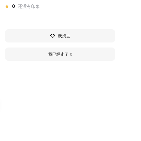
0
还没有印象
我想去
我已经走了
0
ереволоцкий народный
Local History Museum