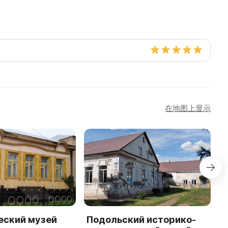
在地图上显示
еский музей
Подольский историко-
П