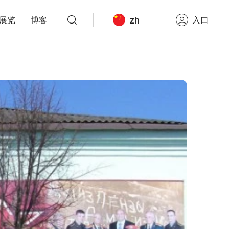
zh
展览
博客
入口