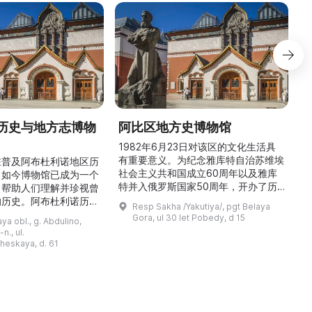
历史与地方志博物
阿比区地方史博物馆
1982年6月23日对该区的文化生活具
有重要意义。为纪念雅库特自治苏维埃
在普及阿布杜利诺地区历
社会主义共和国成立60周年以及雅库
。如今博物馆已成为一个
特并入俄罗斯国家50周年，开办了历
，帮助人们理解并珍视曾
商
史与地方志博物馆，该馆是以叶梅连·
的历史。阿布杜利诺历史
Resp Sakha /Yakutiya/, pgt Belaya
雅罗斯拉夫斯基命名的雅库特国立联合
于1966年在当地知名
Gora, ul 30 let Pobedy, d 15
a obl., g. Abdulino,
“北方民族历史与文化”博物馆的分馆。
创建。最初位于共产党街
n., ul.
这对该区来说是件大事。 ...
罗比约夫住宅附属建筑
窗
heskaya, d. 61
党街61号。馆内常设
械
小屋”、“阿布杜利诺的
г
荣耀厅”和“阿布杜利诺：
物馆定期举办旨在推广阿
布杜利诺地区历史 ...