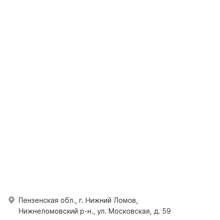
Пензенская обл., г. Нижний Ломов,
Нижнеломовский р-н., ул. Московская, д. 59