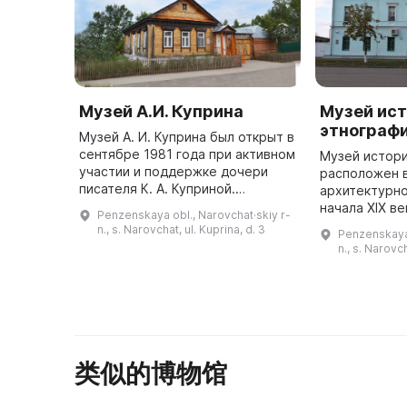
Музей А.И. Куприна
Музей ист
этнограф
Музей А. И. Куприна был открыт в
сентябре 1981 года при активном
Музей истори
участии и поддержке дочери
расположен в
писателя К. А. Куприной.
архитектурно
Экспозиция музея располагается
начала XIX в
Penzenskaya obl., Narovchat·skiy r-
в доме Шлыковых,
образцовому
n., s. Narovchat, ul. Kuprina, d. 3
Penzenskaya 
восстановленном в 1891 году на
известного р
n., s. Narovc
сохр ...
архитектора 
类似的博物馆