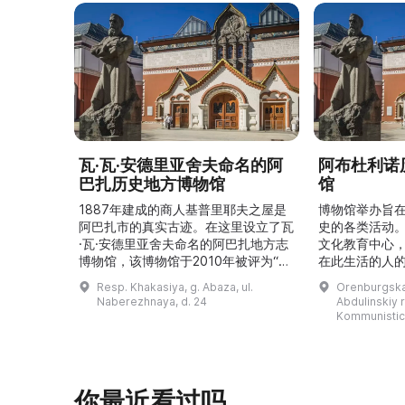
瓦·瓦·安德里亚舍夫命名的阿
阿布杜利诺
巴扎历史地方博物馆
馆
1887年建成的商人基普里耶夫之屋是
博物馆举办旨
阿巴扎市的真实古迹。在这里设立了瓦
史的各类活动
·瓦·安德里亚舍夫命名的阿巴扎地方志
文化教育中心
博物馆，该博物馆于2010年被评为“哈
在此生活的人
卡斯共和国最佳市级博物馆”。博物馆
与地方志博物馆
Resp. Khakasiya, g. Abaza, ul.
Orenburgskay
的陈列以城市及哈卡斯地区自公元前4
人士的倡议下
Naberezhnaya, d. 24
Abdulinskiy r-
–3世纪的历史为主题，展出有箭头、刀
274号商人沃
Kommunistic
具、青铜与银质胸针、石磨等。庄园被
内。现址为共产
坚固的砖墙环绕，院内有宽敞的谷仓和
展览包括“农民
马厩。基普里耶夫之屋是了解阿巴扎历
商人”、“战斗
史并度过难忘时光的绝佳场所。 ...
20世纪”。博
你最近看过吗