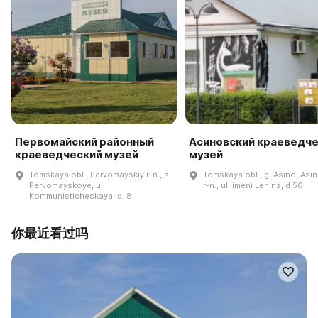
Первомайский районный
Асиновский краеведч
краеведческий музей
музей
Tomskaya obl., Pervomayskiy r-n., s.
Tomskaya obl., g. Asino, Asi
Pervomayskoye, ul.
r-n., ul. imeni Lenina, d 56
Kommunisticheskaya, d. 8
你最近看过吗