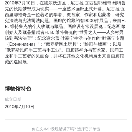
2010年7月10日，在彼尔沃迈区，尼古拉·瓦西里耶维奇·维特鲁
克的长期梦想成为现实——一座艺术画廊正式开幕。尼古拉·瓦
西里耶维奇是一位著名的学者、教育家、作家和启蒙者，研究
宪法法与宪法司法问题。画廊的馆藏约有9000件展品，来自Н.
В. 维特鲁克的个人收藏与藏品。画廊设有常设展览：纪念画廊
创始人及藏品捐赠者Н. В. 维特鲁克的“世界之人——从乡村男
孩到宪法法官”；纪念谢尔盖·叶塞宁生活与创作的“叶塞宁专题
（Есениниана）”；“俄罗斯陶土玩具”；“绘画与版画”；以及
“俄罗斯民间手工艺与手工业”。画廊还举办与艺术家、民间工
匠和手工艺者的见面会，并将在其他文化机构展出来自画廊馆
藏的巡回展。
博物馆特色
成立日期
2010年7月10日
你在文本中发现错误了吗? 选择它并单击