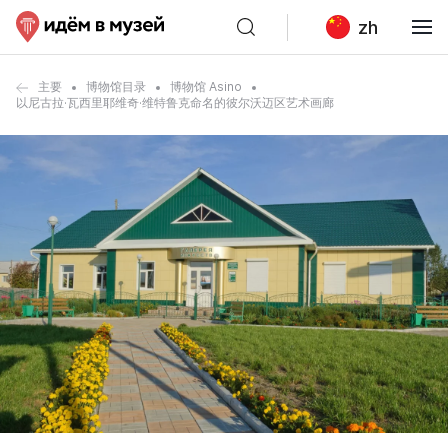
zh
主要
博物馆目录
博物馆 Asino
以尼古拉·瓦西里耶维奇·维特鲁克命名的彼尔沃迈区艺术画廊