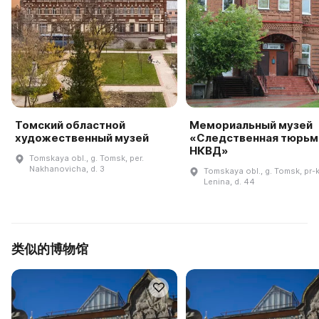
Томский областной
Мемориальный музей
художественный музей
«Следственная тюрьм
НКВД»
Tomskaya obl., g. Tomsk, per.
Nakhanovicha, d. 3
Tomskaya obl., g. Tomsk, pr-k
Lenina, d. 44
类似的博物馆