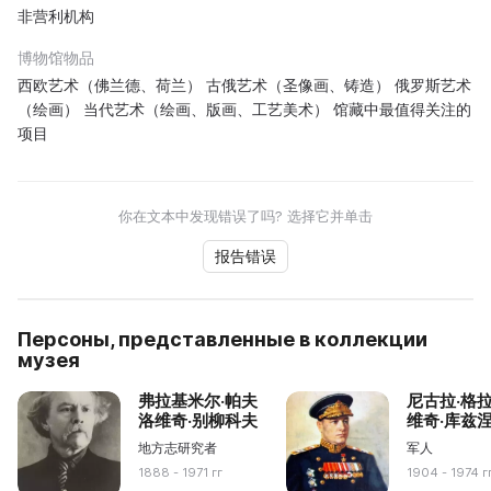
非营利机构
博物馆物品
西欧艺术（佛兰德、荷兰） 古俄艺术（圣像画、铸造） 俄罗斯艺术
（绘画） 当代艺术（绘画、版画、工艺美术） 馆藏中最值得关注的
项目
你在文本中发现错误了吗? 选择它并单击
报告错误
Персоны, представленные в коллекции
музея
弗拉基米尔·帕夫
尼古拉·格
洛维奇·别柳科夫
维奇·库兹
地方志研究者
军人
1888 - 1971 гг
1904 - 1974 г