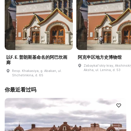
以F. E. 普朗斯基命名的阿巴坎画
阿克申区地方史博物馆
廊
Zabaykalʹskiy kray, Akshinskiy
Aksha, ul. Lenina, d. 53
Resp. Khakasiya, g. Abakan, ul.
Shchetinkina, d. 65
你最近看过吗