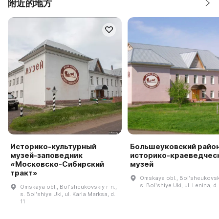
附近的地方
Историко-культурный
Большеуковский райо
музей-заповедник
историко-краеведчес
«Московско-Сибирский
музей
тракт»
Omskaya obl., Bolʹsheukovski
s. Bolʹshiye Uki, ul. Lenina, d.
Omskaya obl., Bolʹsheukovskiy r-n.,
s. Bolʹshiye Uki, ul. Karla Marksa, d.
11