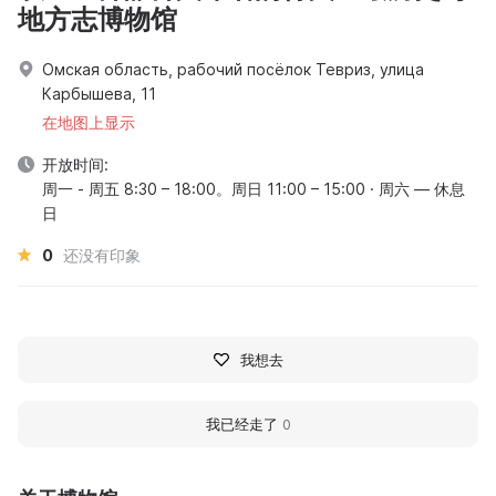
地方志博物馆
Омская область, рабочий посёлок Тевриз, улица
Карбышева, 11
在地图上显示
开放时间:
周一 - 周五 8:30 – 18:00。周日 11:00 – 15:00 · 周六 — 休息
日
0
还没有印象
我想去
我已经走了
0