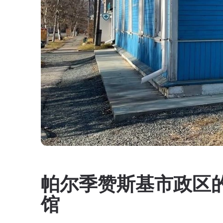
帕尔季赞斯基市政区
馆