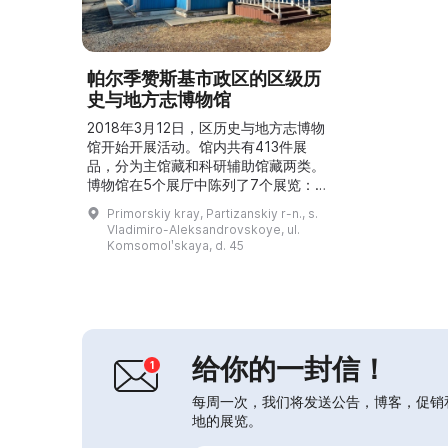
帕尔季赞斯基市政区的区级历
史与地方志博物馆
2018年3月12日，区历史与地方志博物
馆开始开展活动。馆内共有413件展
品，分为主馆藏和科研辅助馆藏两类。
博物馆在5个展厅中陈列了7个展览：
俄罗斯历史展厅、自然展厅、民族志展
Primorskiy kray, Partizanskiy r-n., s.
厅、洞穴模型和古罗斯历史展厅。用于
Vladimiro-Aleksandrovskoye, ul.
创作作品展览的有专门的馆藏。博物馆
Komsomolʹskaya, d. 45
开展有关馆藏管理、制定新展览的主题
与展陈计划、组织讲解、课程和节庆活
动的研究。...
给你的一封信！
每周一次，我们将发送公告，博客，促销
地的展览。