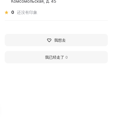
Комсомольская, д. 45
0
还没有印象
我想去
我已经走了
0