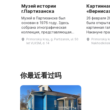
Музей истории
Картинна
г.Партизанска
«Вернисаж
Музей в Партизанске был
26 февраля 2
основан в 1976 году. Здесь
была открыта
собрана этнографическая
картинная га
коллекция, представляющая
Накануне пра
вещи аборигенного населения и
Находки, 18 
Primorskiy kray, g. Partizansk, ul. 50
Primorskiy k
переселенцев, документы,
галерея была
let VLKSM, d. 14
Nakhodkinskiy
фотографии, оружие периода
Гражданской войны ...
你最近看过吗