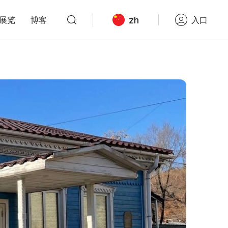
zh
展览
博客
入口