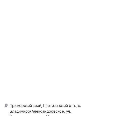
Приморский край, Партизанский р-н., с.
Владимиро-Александровское, ул.