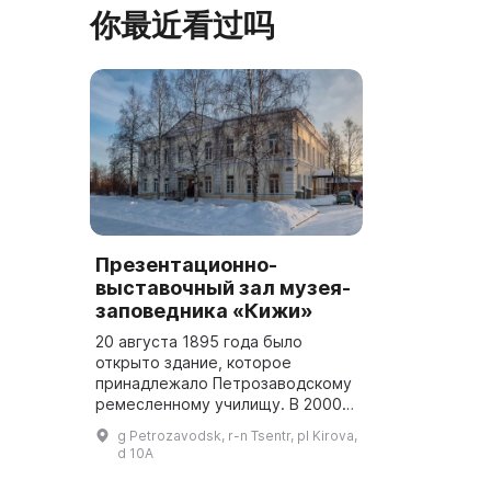
了克里米亚山
览、节庆活动、比赛、节日、工作坊和
你最近看过吗
营地。2017年，阿夫多佳·斯米尔诺娃
的电影《一次任命的 ...
Презентационно-
выставочный зал музея-
заповедника «Кижи»
20 августа 1895 года было
открыто здание, которое
принадлежало Петрозаводскому
ремесленному училищу. В 2000
году постановлением
g Petrozavodsk, r-n Tsentr, pl Kirova,
председателя Правительства
d 10A
Республики Карелия здание было
передано музею...