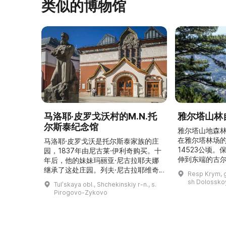
类似的博物馆
马洛耶·皮罗戈沃村的M.N.托
雅尔塔山林
尔斯泰纪念馆
雅尔塔山地森林
在雅尔塔林场
马洛耶·皮罗戈沃是托尔斯泰家族的庄
14523公顷
园，1837年由尼古莱·伊利奇购买。十
伸到东端的古
年后，他的妹妹玛丽亚·尼古拉耶夫娜
（海拔1349
继承了这处庄园。列夫·尼古拉耶维奇
Resp Krym, g
阔叶林为主，
（列夫·托尔斯泰）在这里创作了许多
sh Dolosskoy
Tulʹskaya obl., Shchekinskiy r-n., s.
多。这里生长
著名作品。1999年，这座庄园成为雅
Pirogovo-Zykovo
着37种哺乳动物
斯纳娅·波利亚纳博物馆庄园的一个分
爬行动物和4
支。修复期间重建了历史室内陈设，并
有自然博物馆
增设了新的纪念性展物。这里举办导