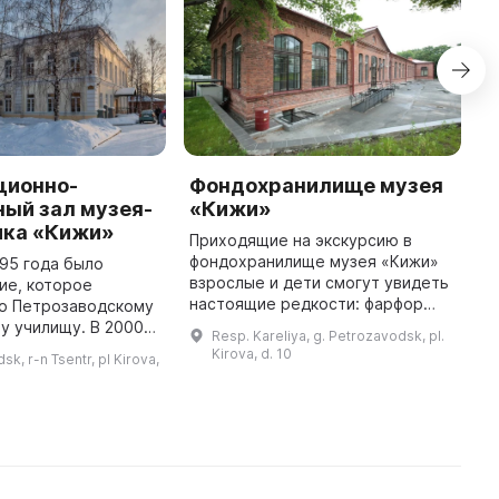
ционно-
Фондохранилище музея
М
ый зал музея-
«Кижи»
К
ика «Кижи»
п
Приходящие на экскурсию в
фондохранилище музея «Кижи»
895 года было
Д
взрослые и дети смогут увидеть
ие, которое
л
настоящие редкости: фарфор
о Петрозаводскому
и
частных фарфоровых заводов
у училищу. В 2000
р
Resp. Kareliya, g. Petrozavodsk, pl.
Гарднера, братьев Барминых,
овлением
о
Kirova, d. 10
k, r-n Tsentr, pl Kirova,
Храпунова-Нового, посуду XIX
я Правительства
с
века ...
арелия здание было
о
передано музею ...