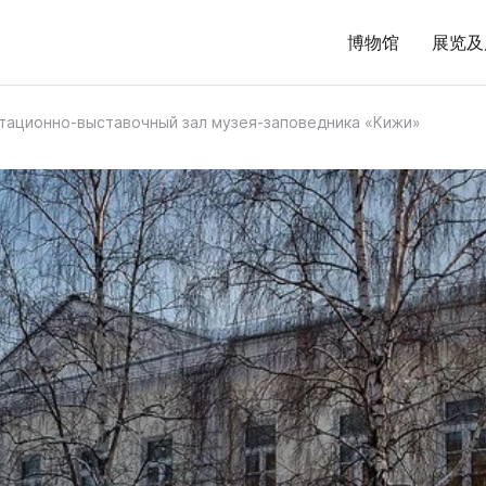
博物馆
展览及
тационно-выставочный зал музея-заповедника «Кижи»