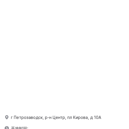
г Петрозаводск, р-н Центр, пл Кирова, д 10А
开放时间: