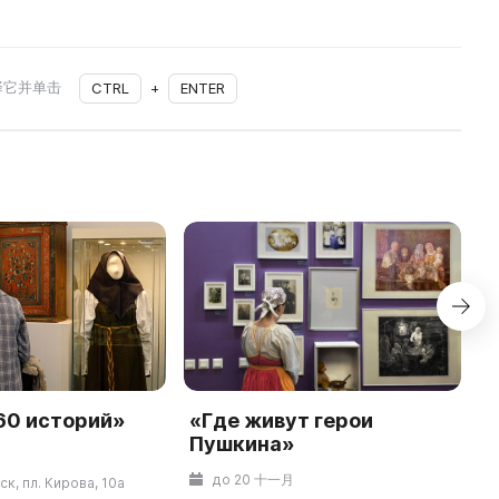
择它并单击
CTRL
+
ENTER
 60 историй»
«Где живут герои
«
Пушкина»
до 20 十一月
к, пл. Кирова, 10а