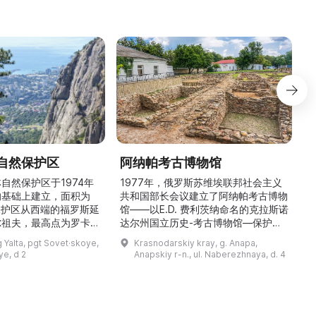
自然保护区
阿纳帕考古博物馆
自然保护区于1974年
1977年，俄罗斯苏维埃联邦社会主义
的基础上建立，面积为
共和国部长会议建立了阿纳帕考古博物
。保护区从西端的福罗斯延
馆——以E.D. 费利茨纳命名的克拉斯诺
尔祖夫，最高点为罗卡山
达尔州国立历史-考古博物馆—保护区
米）。保护区以针叶林和
的分馆。它展示了希腊文明的独特遗
 Yalta, pgt Sovet·skoye,
Krasnodarskiy kray, g. Anapa,
尤以橡树和山毛榉林为
产，希腊文明奠定了现代欧洲文化的基
e, d 2
Anapskiy r-n., ul. Naberezhnaya, d. 4
着许多特有植物，并栖息
础。该遗址位于阿纳帕度假区中心，每
、150种鸟类、16种
年接待超过15万名俄罗斯及外国游
种两栖动物。保护区内设
客。博物馆包括一处1.6公顷的保护
，陈列了大量展品，介绍
区，其中0.7公顷经过发掘并对外展