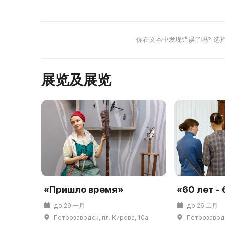
你在文本中发现错误了吗? 选
展览及展览
«Пришло время»
«60 лет -
до 29 一月
до 26 二月
Петрозаводск, пл. Кирова, 10а
Петрозаводс