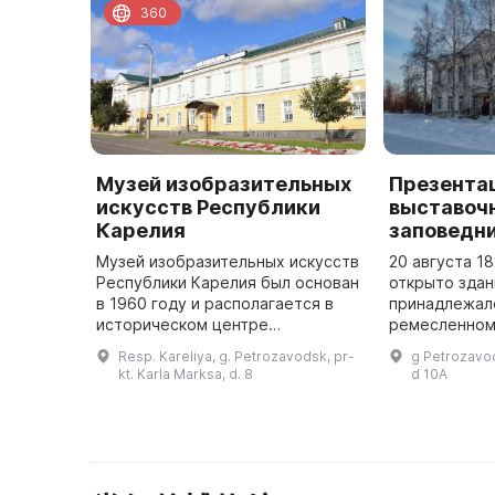
360
Музей изобразительных
Презента
искусств Республики
выставочн
Карелия
заповедн
Музей изобразительных искусств
20 августа 1
Республики Карелия был основан
открыто здан
в 1960 году и располагается в
принадлежал
историческом центре
ремесленном
Петрозаводска на бывшей
году постан
Resp. Kareliya, g. Petrozavodsk, pr-
g Petrozavods
Соборной площади (сейчас
председател
kt. Karla Marksa, d. 8
d 10A
площадь Кирова). Здание музея –
Республики К
памятни ...