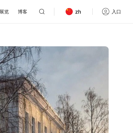
zh
展览
博客
入口