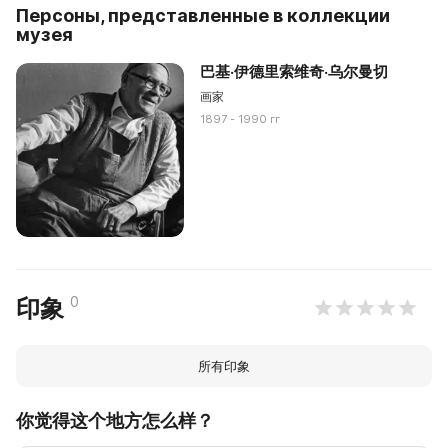
Персоны, представленные в коллекции
музея
巴基·伊德里索维奇·乌尔曼切
画家
1897 - 1990 гг
0
印象
所有印象
你觉得这个地方怎么样？