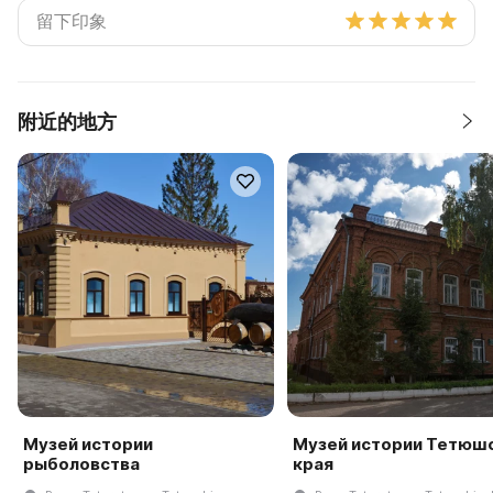
附近的地方
Музей истории
Музей истории Тетюш
рыболовства
края