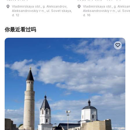
Vladimirskaya obl., g. Aleksandrov,
Vladimirskaya obl., g. Aleksa
Aleksandrovskiy r-n., ul. Sovet·skaya,
Aleksandrovskiy r-n., ul. Sov
d. 12
d. 16
你最近看过吗