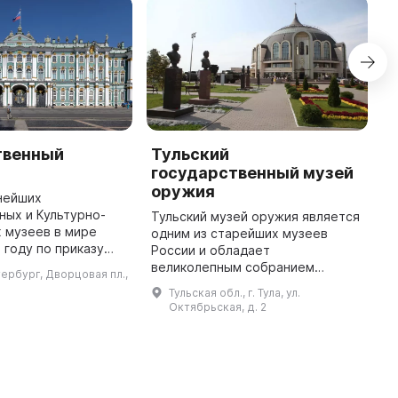
твенный
Тульский
М
государственный музей
М
оружия
в
нейших
Р
ых и Культурно-
Тульский музей оружия является
О
 музеев в мире
одним из старейших музеев
м
 году по приказу
России и обладает
к
катерины II, как
великолепным собранием
тербург, Дворцовая пл.,
и
ание. Музей был
огнестрельного и холодного
Тульская обл., г. Тула, ул.
о
осещения в 1852
оружия отечественного и
Октябрьская, д. 2
во ...
зарубежного производства. Он
позволяет проследить э ...