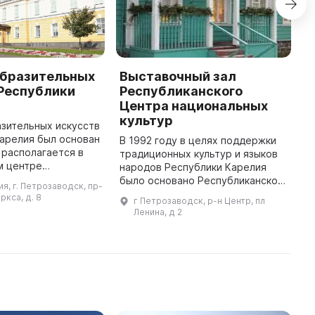
образительных
Выставочный зал
P
 Республики
Республиканского
C
Центра национальных
T
культур
e
зительных искусств
N
арелия был основан
В 1992 году в целях поддержки
th
и располагается в
традиционных культур и языков
l
м центре
народов Республики Карелия
r
ка на бывшей
было основано Республиканское
ия, г. Петрозаводск, пр-
ощади (сейчас
Учреждение «Центр
ркса, д. 8
г Петрозаводск, р-н Центр, пл
ва). Здание музея –
национальных культур и
Ленина, д 2
народного творчества
Республики Карелия». ...