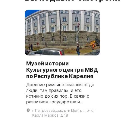
Музей истории
Культурного центра МВД
по Республике Карелия
Древние римляне сказали: «Где
люди, там правила», и это
истинно до сих пор. В связи с
развитием государства и
общества, в Карелии были
г Петрозаводск, р-н Центр, пр-кт
созданы правоохранительные
Карла Маркса, д 18
органы, которые имеют задачу
обеспечив...