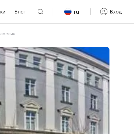
ru
ки
Блог
Вход
Карелия