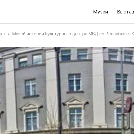
Музеи
Выстав
ске
Музей истории Культурного центра МВД по Республике 