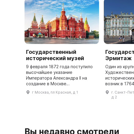
Государственный
Государс
исторический музей
Эрмитаж
9 февраля 1872 года поступило
Один из круп
высочайшее указание
Художественн
Императора Александра II на
исторических
создание в Москве
возник в 1764
Исторического музея имени
императрицы Е
г Москва, пл Красная, д 1
г. Санкт-Пе
Цесаревича Александра
частное собр
д 2
Александровича. Эта дата
открыт для п
является днем основания одного
году на Д
...
Вы недавно смотрели