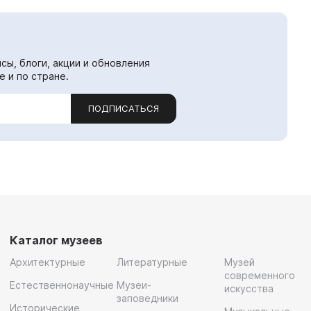
сы, блоги, акции и обновления
е и по стране.
ПОДПИСАТЬСЯ
Каталог музеев
Архитектурные
Литературные
Музей
современного
Естественнонаучные
Музеи-
искусства
заповедники
Исторические