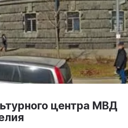
льтурного центра МВД
елия