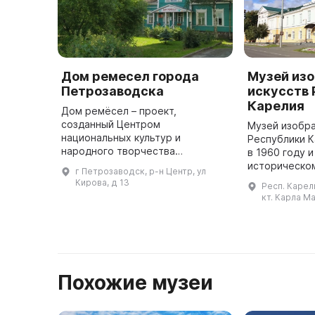
Дом ремесел города
Музей из
Петрозаводска
искусств
Карелия
Дом ремёсел – проект,
созданный Центром
Музей изобра
национальных культур и
Республики К
народного творчества
в 1960 году 
Республики Карелия с 1992 года.
историческо
г Петрозаводск, р-н Центр, ул
Он расположен в жилом доме XIX
Петрозаводс
Кирова, д 13
Респ. Карел
века, декорированном
Соборной пл
кт. Карла Ма
мезонином и сохранившем
площадь Киро
первонач ...
памятни ...
Похожие музеи