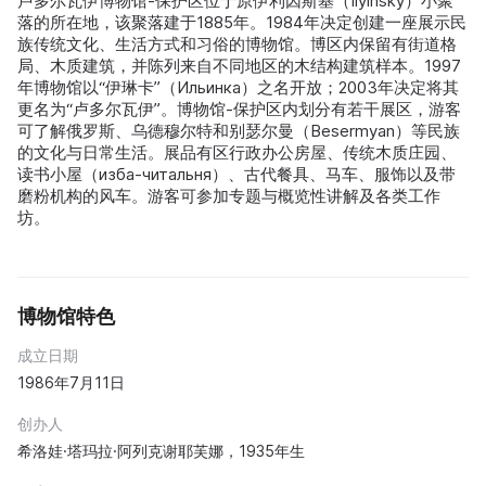
卢多尔瓦伊博物馆-保护区位于原伊利因斯基（Ilyinsky）小聚
落的所在地，该聚落建于1885年。1984年决定创建一座展示民
族传统文化、生活方式和习俗的博物馆。博区内保留有街道格
局、木质建筑，并陈列来自不同地区的木结构建筑样本。1997
年博物馆以“伊琳卡”（Ильинка）之名开放；2003年决定将其
更名为“卢多尔瓦伊”。博物馆-保护区内划分有若干展区，游客
可了解俄罗斯、乌德穆尔特和别瑟尔曼（Besermyan）等民族
的文化与日常生活。展品有区行政办公房屋、传统木质庄园、
读书小屋（изба-читальня）、古代餐具、马车、服饰以及带
磨粉机构的风车。游客可参加专题与概览性讲解及各类工作
坊。
博物馆特色
成立日期
1986年7月11日
创办人
希洛娃·塔玛拉·阿列克谢耶芙娜，1935年生