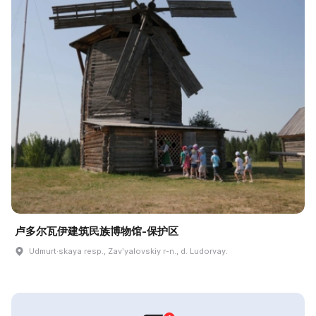
卢多尔瓦伊建筑民族博物馆-保护区
Udmurt·skaya resp., Zavʹyalovskiy r-n., d. Ludorvay.