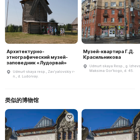
Архитектурно-
Музей-квартира Г.Д.
этнографический музей-
Красильникова
заповедник «Лудорвай»
Udmurt·skaya Resp., g. Izhevsk
Maksima Gorʹkogo, d. 45.
Udmurt·skaya resp., Zavʹyalovskiy r-
n., d. Ludorvay.
类似的博物馆