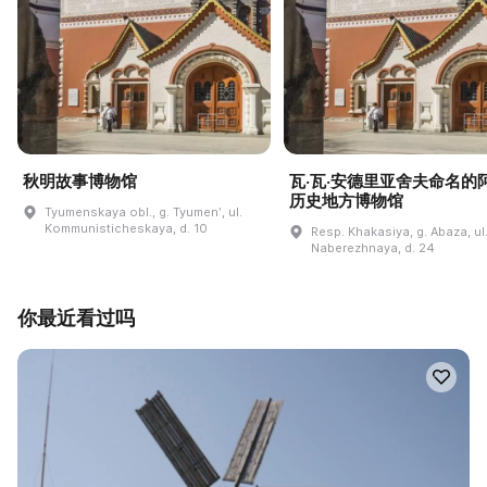
秋明故事博物馆
瓦·瓦·安德里亚舍夫命名的
历史地方博物馆
Tyumenskaya obl., g. Tyumenʹ, ul.
Kommunisticheskaya, d. 10
Resp. Khakasiya, g. Abaza, ul
Naberezhnaya, d. 24
你最近看过吗