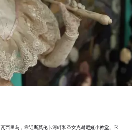
于瓦西里岛，靠近斯莫伦卡河畔和圣女克谢尼娅小教堂。它