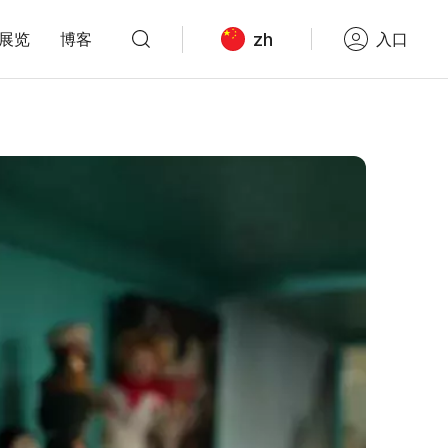
zh
展览
博客
入口