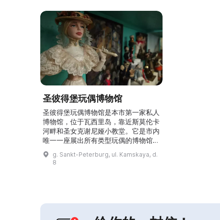
圣彼得堡玩偶博物馆
圣彼得堡玩偶博物馆是本市第一家私人
博物馆，位于瓦西里岛，靠近斯莫伦卡
河畔和圣女克谢尼娅小教堂。它是市内
唯一一座展出所有类型玩偶的博物馆。
这里可发现超过4万件展品，包括真人
g. Sankt-Peterburg, ul. Kamskaya, d.
大小玩偶、手套偶、杆偶和指偶。博物
8
馆设有九个常设展厅，展出普希金、安
徒生作品中的人物、东方童话人物、民
俗玩偶厅、军用玩偶厅及“彼得堡视角”
画廊。博物馆举办各类互动游戏、儿童
寻宝活动、专题课程、竞赛和展览。游
客还可观看匠人现场制作手...