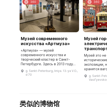
360
360
Музей современного
Музей го
искусства «Артмуза»
электрич
транспор
«Артмуза» — музей
современного искусства и
Музей это не
творческий кластер в Санкт-
исторические
Петербурге. Здесь в 2013 году
экспозиции, н
бывшее производство
хранятся ваг
g. Sankt-Peterburg, liniya. 13-ya V.O.,
музыкальных инструментов
автобусы дл
d 70
g. Sankt-Pet
превратили в пространство для
самостоятел
Vasilʹyevsko
творчества. Здание было п ...
транспортные
году музе ...
类似的博物馆