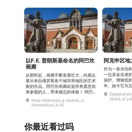
以F. E. 普朗斯基命名的阿巴坎
阿克申区地
画廊
作为一座木结
一位采金业者
从那时起，画廊不断发展壮大，向观众
保护。博物馆的
展示来自俄罗斯各个城市和地区的艺术
年。如今它为
家的作品。阿巴坎画廊欢迎所有愿意前
并接受来自俄
来参观的人，带来难忘的体验！ 阿巴
Zabaykalʹskiy
询。博物馆的
坎画廊的历史始于1976年，当时阿巴
Aksha, ul. Le
Resp. Khakasiya, g. Abakan, ul.
学生及其他群
坎市儿童美术学校的校长 Федор
Shchetinkina, d. 65
关生态与地方
Ефимович Пронских 决定在学校内
议和研讨会。
创建一座画廊。他写信给苏联美术学院
科索娃 V.Я.
通讯院士、俄罗斯苏维埃联邦社会主义
你最近看过吗
I.А. 的手工作
共和国人民艺术家 Б. Я. Ряузов，征
的素描与 ...
询如何更好地组织这项对学校而 ...