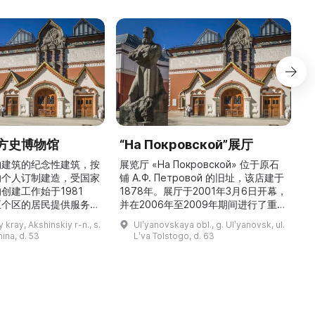
方史博物馆
“На Покровской”展厅
构建筑的纪念性建筑，按
展览厅 «На Покровской» 位于原石
的个人订制建造，受国家
铺 A.Ф. Петровой 的旧址，该店建于
1
创建工作始于1981
1878年。展厅于2001年3月6日开幕，
五个区的居民提供服务，
并在2006年至2009年期间进行了重建
三
罗斯各地区及国外的咨
和现代化改造。如今这里是一处100 平
 kray, Akshinskiy r-n., s.
Ulʹyanovskaya obl., g. Ulʹyanovsk, ul.
陈列吸引学生、教师、大
方米的宽敞场地，配备了现代展览设
筑
nina, d. 53
Lʹva Tolstogo, d. 63
体的关注。博物馆开展有
备、照明与报警系统。这里举办来自俄
志的工作，并举办区际会
罗斯及海外博物馆馆藏、私人收藏以及
（
最有价值的收藏包括：科
其他城市收藏的展览。«На
 的个人馆藏、匠人亚诺夫
Покровской» 展厅通过多种活动吸引
品、画家舍格洛夫 G.А.
了大批观众： ...