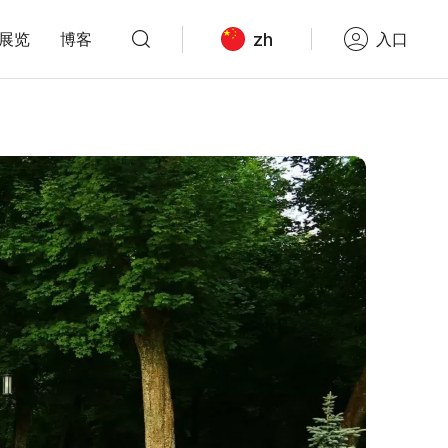
zh
展览
博客
入口