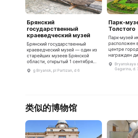
Брянский
Парк-музей
государственный
Толстого
краеведческий музей
Парк-музей и
расположен 
Брянский государственный
центре город
краеведческий музей — один из
награжден д
старейших музеев Брянской
СССР и вось
области, открытый 1 сентября
Bryanskaya ob
оригинально
1921 года. Основателем и
Gagarina, d.
g Bryansk, pl Partizan, d 6
решение обра
первым директором музея был
краевед и археолог С. С. Деев. В
годы ...
类似的博物馆