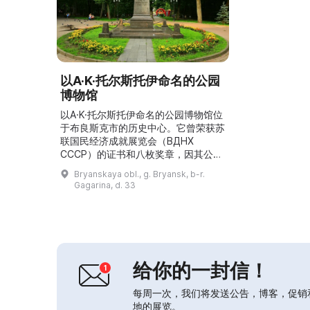
以A·K·托尔斯托伊命名的公园
博物馆
以A·K·托尔斯托伊命名的公园博物馆位
于布良斯克市的历史中心。它曾荣获苏
联国民经济成就展览会（ВДНХ
СССР）的证书和八枚奖章，因其公园
形象的独特艺术设计以及创建了独一无
Bryanskaya obl., g. Bryansk, b-r.
二的木质公园雕塑收藏而获奖。它被收
Gagarina, d. 33
入专著《世界公园》，被列为最有趣且
最具创意的公园之一。这里是布良斯克
市民和游客喜爱的休憩场所，举办节
庆、音乐会和户外娱乐活动。以A·K·托
尔斯托伊命名的公园博物馆是该市的主
要景点之一。...
给你的一封信！
每周一次，我们将发送公告，博客，促销
地的展览。