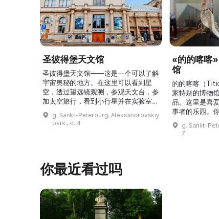
圣彼得堡天文馆
«的的喀喀
馆
圣彼得堡天文馆——这是一个可以了解
宇宙奥秘的地方。在这里可以看到星
的的喀喀（Tit
空，透过望远镜观测，参观天文台，参
家特别的博物
加太空旅行，看到小行星并在实验室里
品。这里是喜
尝试有趣的实验。圣彼得堡天文馆邀请
事者的乐园。
g. Sankt-Peterburg, Aleksandrovskiy
所有有兴趣的人前来参观，为自己带来
的埃菲尔铁塔
park., d. 4
g. Sankt-Pet
一次难忘的宇宙之旅！\r\n\r\n圣彼得
以及许多被载
7
堡天文馆在半个多世纪前开馆，自那时
有趣物品与人
起就向市民和来访者展示宇宙的奥秘。
区，展出第一
参观者可以进入“星空厅”，在星空穹顶
的书、最臭的
你最近看过吗
下观看银河、太阳和行星的运行。天文
始人走遍世界
馆的天文台是本市唯 ...
品。例如，最