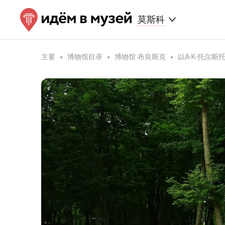
莫斯科
主要
博物馆目录
博物馆 布良斯克
以A·K·托尔