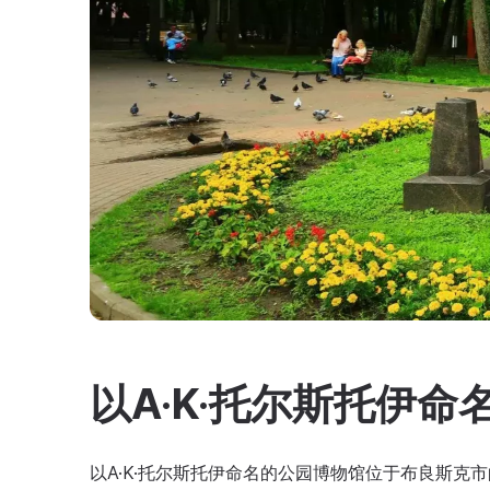
以A·K·托尔斯托伊
以A·K·托尔斯托伊命名的公园博物馆位于布良斯克