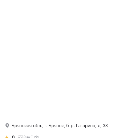
Брянская обл., г. Брянск, б-р. Гагарина, д. 33
0
还没有印象