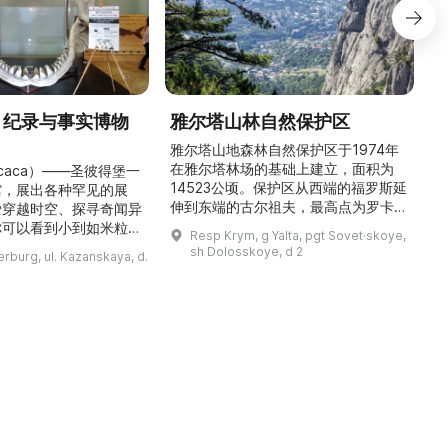
» 纪录与事实博物
雅尔塔山林自然保护区
雅尔塔山地森林自然保护区于1974年
在雅尔塔林场的基础上建立，面积为
icaca）——圣彼得堡一
14523公顷。保护区从西端的福罗斯延
馆
馆，展出各种罕见的展
伸到东端的古尔祖夫，最高点为罗卡山
爱穿越时空、探寻奇闻异
（海拔1349米）。保护区以针叶林和
久
你可以看到小到如米粒般
Resp Krym, g Yalta, pgt Sovet·skoye,
阔叶林为主，尤以橡树和山毛榉林为
多
、比人手掌还大的甲虫，
sh Dolosskoye, d 2
erburg, ul. Kazanskaya, d.
多。这里生长着许多特有植物，并栖息
入《吉尼斯世界纪录》的
着37种哺乳动物、150种鸟类、16种
物。馆内设有8个主题展
爬行动物和4种两栖动物。保护区内设
只芭比娃娃、世界上最小
有自然博物馆，陈列了大量展品，介绍
花等诸多奇观。博物馆创
了克里米亚山区的动植物。在保护区内
品
各地，带回了大量原件展
可以看到许多景点， ...
大的坚果曾远道而来，横
跨7,791公里来到 ...