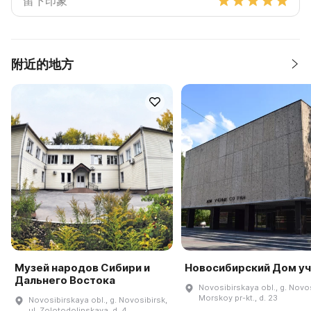
附近的地方
Музей народов Сибири и
Новосибирский Дом у
Дальнего Востока
Novosibirskaya obl., g. Novos
Morskoy pr-kt., d. 23
Novosibirskaya obl., g. Novosibirsk,
ul. Zolotodolinskaya, d. 4