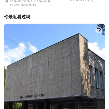
Aksha, ul. Lenina, d. 53
Resp. Khakasiya, g. Abakan, ul.
Shchetinkina, d. 65
你最近看过吗