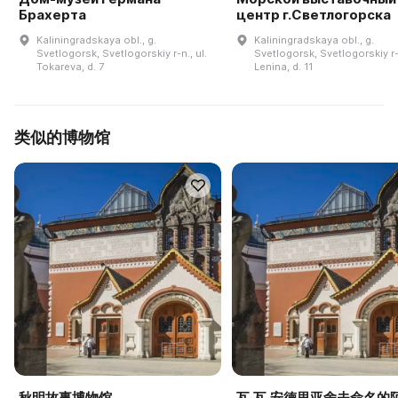
Брахерта
центр г.Светлогорска
Kaliningradskaya obl., g.
Kaliningradskaya obl., g.
Svetlogorsk, Svetlogorskiy r-n., ul.
Svetlogorsk, Svetlogorskiy r-n
Tokareva, d. 7
Lenina, d. 11
类似的博物馆
秋明故事博物馆
瓦·瓦·安德里亚舍夫命名的