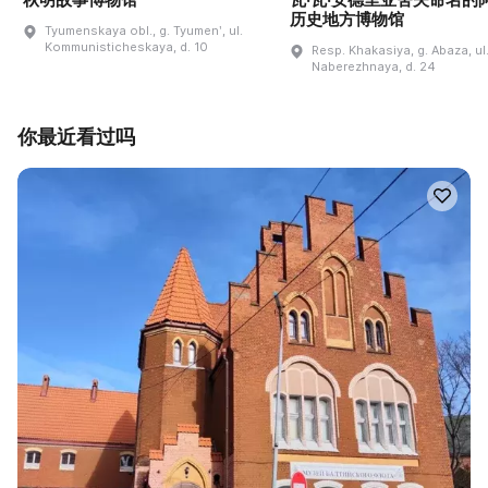
历史地方博物馆
Tyumenskaya obl., g. Tyumenʹ, ul.
Kommunisticheskaya, d. 10
Resp. Khakasiya, g. Abaza, ul
Naberezhnaya, d. 24
你最近看过吗