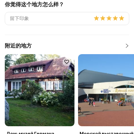
你觉得这个地方怎么样？
附近的地方
Дом-музей Германа
Морской выставочный