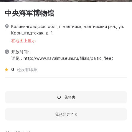
中央海军博物馆
Калининградская обл., г. Балтийск, Балтийский р-н., ул.
Кронштадтская, д. 1
在地图上显示
开放时间:
详见：http://www.navalmuseum.ru/filials/baltic_fleet
0
还没有印象
我想去
我已经走了
0