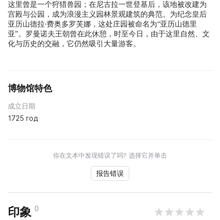
这里曾是一个狩猎兽园；在尼古拉一世登基后，该地被改建为
宫殿与公园，成为浪漫主义园林景观建筑的典范。为纪念皇后
亚历山德拉·费奥多罗芙娜，这处庄园被命名为“亚历山德里
亚”。罗曼诺夫王朝曾在此休憩，时至今日，由于这里自然、文
化与历史的交融，它仍然吸引大量游客。
博物馆特色
成立日期
1725 год
你在文本中发现错误了吗? 选择它并单击
报告错误
0
印象