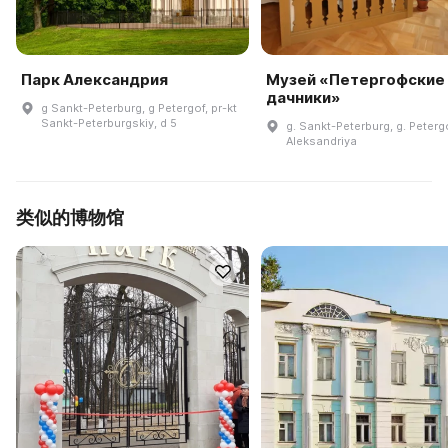
Парк Александрия
Музей «Петергофские
дачники»
g Sankt-Peterburg, g Petergof, pr-kt
Sankt-Peterburgskiy, d 5
g. Sankt-Peterburg, g. Peterg
Aleksandriya
类似的博物馆