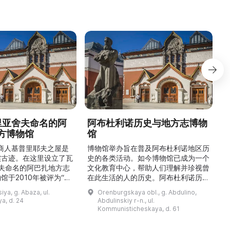
德里亚舍夫命名的阿
阿布杜利诺历史与地方志博物
方博物馆
馆
1
的商人基普里耶夫之屋是
博物馆举办旨在普及阿布杜利诺地区历
实古迹。在这里设立了瓦
史的各类活动。如今博物馆已成为一个
舍夫命名的阿巴扎地方志
文化教育中心，帮助人们理解并珍视曾
馆于2010年被评为“哈
在此生活的人的历史。阿布杜利诺历史
市级博物馆”。博物馆
与地方志博物馆于1966年在当地知名
ya, g. Abaza, ul.
Orenburgskaya obl., g. Abdulino,
及哈卡斯地区自公元前4
人士的倡议下创建。最初位于共产党街
a, d. 24
Abdulinskiy r-n., ul.
为主题，展出有箭头、刀
274号商人沃罗比约夫住宅附属建筑
Kommunisticheskaya, d. 61
质胸针、石磨等。庄园被
内。现址为共产党街61号。馆内常设
绕，院内有宽敞的谷仓和
展览包括“农民小屋”、“阿布杜利诺的