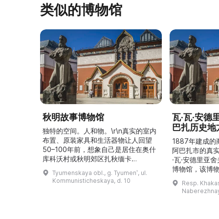
类似的博物馆
秋明故事博物馆
瓦·瓦·安
巴扎历史地
独特的空间。人和物。\r\n真实的室内
布置、原装家具和生活器物让人回望
1887年建成
50–100年前，想象自己是居住在奥什
阿巴扎市的真
库科沃村或秋明郊区扎秋缅卡
·瓦·安德里亚
（Затюменка）的一座小木屋的居
博物馆，该博物
Tyumenskaya obl., g. Tyumenʹ, ul.
民。\r\n\r\n博物馆的展览再现了我曾
卡斯共和国最佳
Kommunisticheskaya, d. 10
Resp. Khakasi
祖母安娜·科尔尼洛夫娜·奥什库科娃
的陈列以城市
Naberezhnay
（Анна Корниловна Ошкукова）一
–3世纪的历史
家的日常生活场景——她是一位“世代
具、青铜与银
为农”的农妇，其祖先在16世纪末是最
坚固的砖墙环