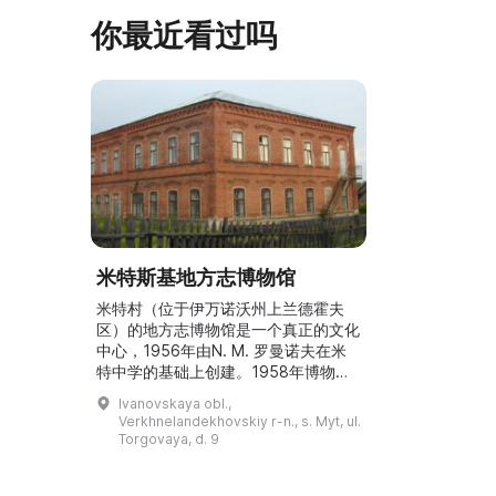
早从北德维纳（Северна ...
马厩。基普里
你最近看过吗
米特斯基地方志博物馆
米特村（位于伊万诺沃州上兰德霍夫
区）的地方志博物馆是一个真正的文化
中心，1956年由N. M. 罗曼诺夫在米
特中学的基础上创建。1958年博物馆
获得了人民称号。直到20世纪70年
Ivanovskaya obl.,
代，它位于洛克捷夫 B. F. 旧茶馆的建
Verkhnelandekhovskiy r-n., s. Myt, ul.
筑中，随后加入伊万诺沃联合历史革命
Torgovaya, d. 9
博物馆体系，同时保持独立性。目前，
博物馆藏品超过6000件，其中包括农