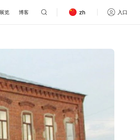
zh
展览
博客
入口