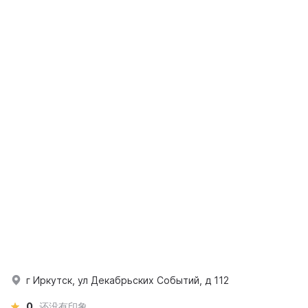
г Иркутск, ул Декабрьских Событий, д 112
0
还没有印象