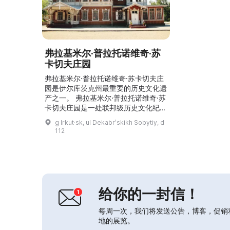
弗拉基米尔·普拉托诺维奇·苏
卡切夫庄园
弗拉基米尔·普拉托诺维奇·苏卡切夫庄
园是伊尔库茨克州最重要的历史文化遗
产之一。 弗拉基米尔·普拉托诺维奇·苏
卡切夫庄园是一处联邦级历史文化纪念
物，19世纪为著名社会活动家弗拉基
g Irkut·sk, ul Dekabrʹskikh Sobytiy, d
米尔·普拉托诺维奇·苏卡切夫所有。他
112
曾任市长，是一位艺术赞助人，并创办
了画廊，这为伊尔库茨克美术博物馆的
起源奠定了基础。今天，这里是一个独
特的建筑与园林综合体，包括画廊建
筑、仆人住宅、带马厩的服务用房、宾
客附楼、带小丘...
给你的一封信！
每周一次，我们将发送公告，博客，促销
地的展览。