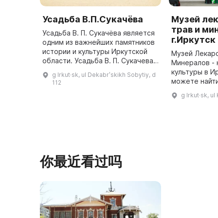
Усадьба В.П.Сукачёва
Музей ле
трав и ми
Усадьба В. П. Сукачёва является
г.Иркутск
одним из важнейших памятников
истории и культуры Иркутской
Музей Лекар
области. Усадьба В. П. Сукачева -
Минералов -
это памятник истории и культуры
культуры в И
g Irkut·sk, ul Dekabrʹskikh Sobytiy, d
федерального значения, который
можете найт
112
в XIX век ...
лекарственны
g Irkut·sk, u
минеральных
грязей Росси
你最近看过吗