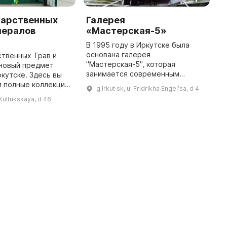
карственных
Галерея
М
нералов
«Мастерская-5»
п
к
В 1995 году в Иркутске была
р
основана галерея
ственных Трав и
И
"Мастерская-5", которая
 новый предмет
и
занимается современным
ркутске. Здесь вы
искусством Сибири. В рамках
и полные коллекции
В
g Irkut·sk, ul Fridrikha Engelʹsa, d 4
галереи работают Е. О. Турунов и
х трав,
А
l Kultukskaya, d 46
В. И. Соколов, выпускники
 вод и лечебных
Р
иркутского училища ис ...
и, а также
р
коллекцию техноло ...
у
з
п