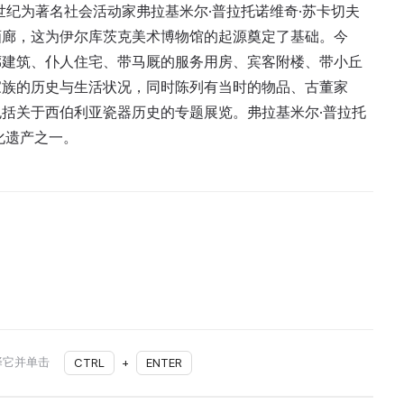
世纪为著名社会活动家弗拉基米尔·普拉托诺维奇·苏卡切夫
画廊，这为伊尔库茨克美术博物馆的起源奠定了基础。今
廊建筑、仆人住宅、带马厩的服务用房、宾客附楼、带小丘
家族的历史与生活状况，同时陈列有当时的物品、古董家
括关于西伯利亚瓷器历史的专题展览。弗拉基米尔·普拉托
化遗产之一。
择它并单击
CTRL
+
ENTER