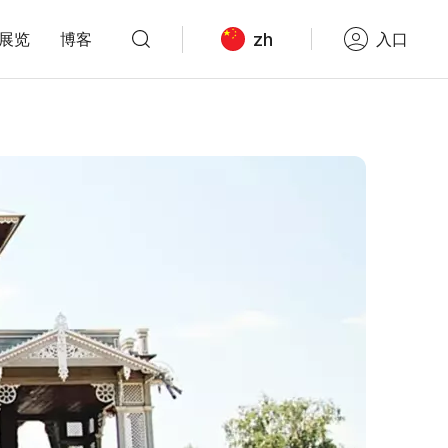
zh
展览
博客
入口