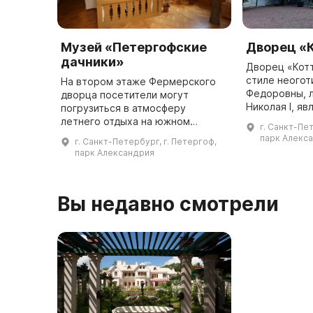
Музей «Петергофские
Дворец «
дачники»
Дворец «Котт
стиле неогот
На втором этаже Фермерского
Федоровны, 
дворца посетители могут
Николая I, я
погрузиться в атмосферу
многочислен
летнего отдыха на южном
г. Санкт-Пе
реликвиями. 
побережье Финского залива XIX
парк Алекс
г. Санкт-Петербург, г. Петергоф,
— начала ХХ веков. В музее
парк Александрия
представлено более 300
предметов, характери ...
Вы недавно смотрели