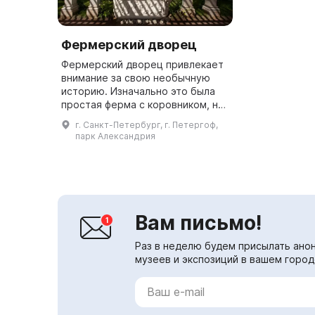
Фермерский дворец
Фермерский дворец привлекает
внимание за свою необычную
историю. Изначально это была
простая ферма с коровником, но
по проекту архитектора А. И.
г. Санкт-Петербург, г. Петергоф,
Штакеншнейдера к 1860 году она
парк Александрия
была преобразована в дво...
Вам письмо!
Раз в неделю будем присылать анон
музеев и экспозиций в вашем город