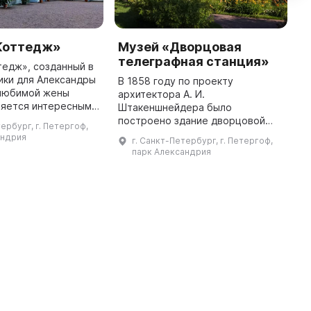
Коттедж»
Музей «Дворцовая
C
телеграфная станция»
едж», созданный в
T
ики для Александры
N
В 1858 году по проекту
любимой жены
F
архитектора А. И.
вляется интересным
Ni
Штакеншнейдера было
ными семейными
fa
построено здание дворцовой
тербург, г. Петергоф,
В частности, в стену
телеграфной станции в
андрия
г. Санкт-Петербург, г. Петергоф,
вестибюля вмонтирован кам ...
Александрии, входящей в состав
парк Александрия
Кронштадтской линии
электромагнитного телеграфа.
Во время ц ...