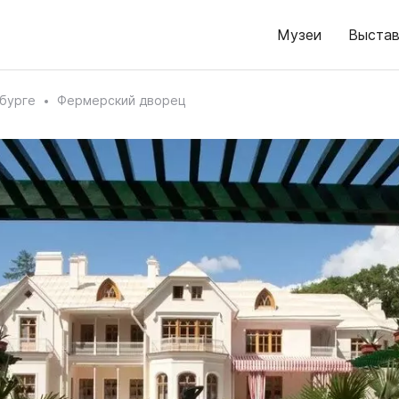
Музеи
Выстав
бурге
Фермерский дворец