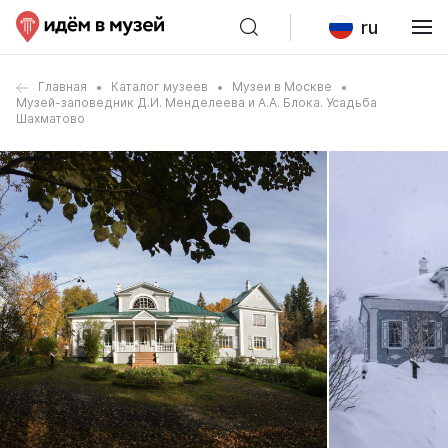
ru
Главная
Каталог музеев
Музеи в Москве
Музей-заповедник Д.И. Менделеева и А.А. Блока. Усадьба
Шахматово