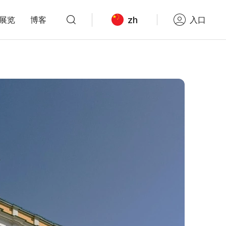
zh
展览
博客
入口