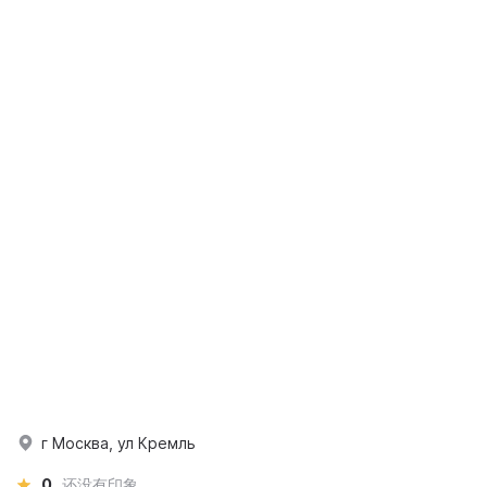
г Москва, ул Кремль
0
还没有印象