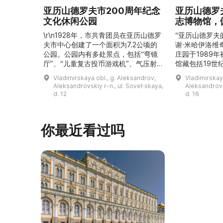
亚历山德罗夫市200周年纪念
亚历山德罗
文化休闲公园
志博物馆，
\r\n1928年，市共青团员在亚历山德罗
“亚历山德罗夫
夫市中心创建了一个面积为7.2公顷的
谢·米哈伊洛维
公园。公园内有多处景点，包括“弯镜
庄园于1989
厅”、“儿童复古投币游戏机”、气压射
馆藏包括19世
击场、“儿童之城”游乐区、户外健身器
初艺术家与工
Vladimirskaya obl., g. Aleksandrov,
Vladimirskay
材“Воркаут”、免费儿童游乐设施、游
于了解亚历山
Aleksandrovskiy r-n., ul. Sovet·skaya,
Aleksandrovs
乐项目“Веломобиль”、充气蹦床“吉
博物馆举办临
d. 12
d. 16
普”。2019年，作为“城市环境塑造”项
提供传统与戏
目的一部分，公园进行了部分整治：新
人和儿童的工
舞台建成，新的观景平台和中央林荫大
夫区的学前和
你最近看过吗
道得到完善，并安装了视 ...
馆课程。 ...