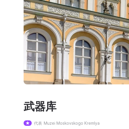
武器库
代表
Muzei Moskovskogo Kremlya