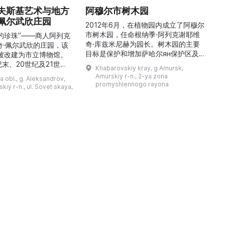
夫斯基艺术与地方
阿穆尔市树木园
佩尔武欣庄园
2012年6月，在植物园内成立了阿穆尔
市树木园，任命根纳季·阿列克谢耶维
的珍珠”——商人阿列克
奇·库兹米尼赫为园长。树木园的主要
世
奇·佩尔武欣的庄园，该
目标是保护和增加萨哈尔ян保护区及
年被改建为市立博物馆。
红豆杉林的植被，并创建远东地区稀有
纪末、20世纪及21世纪
Khabarovskiy kray, g Amursk,
和药用植物及露地栽培植物的种植区。
艺美术大师的作品，有助
Amurskiy r-n., 2-ya zona
a obl., g. Aleksandrov,
树木园尤其以其收集的列入红色名录的
1
德罗夫地区的艺术创作。
promyshlennogo rayona
kiy r-n., ul. Sovet·skaya,
远东植物而自豪（尖叶红豆杉、
建
时展览与常设展览，同时
Microbiota属、萨金特杜松、馨香卫
1
剧化的导览，以及面向成
矛、施里彭巴赫杜鹃）。树木园的设立
后
作坊。还可为亚历山德罗
旨在保护远东珍贵和受保护的植物，开
中小学机构预约外出博物
展科学研究，进行审美 ...