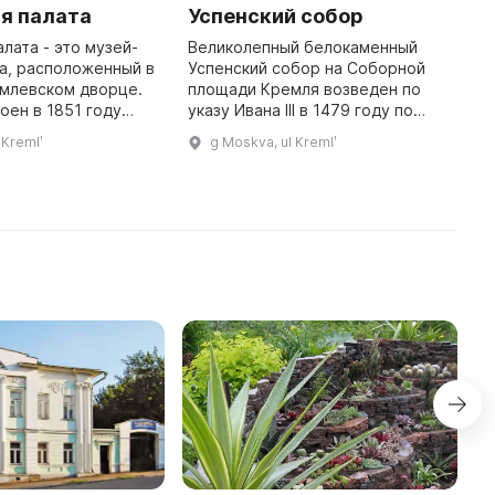
я палата
Успенский собор
А
лата - это музей-
Великолепный белокаменный
А
а, расположенный в
Успенский собор на Соборной
М
млевском дворце.
площади Кремля возведен по
и
оен в 1851 году
указу Ивана III в 1479 году по
в
м Константином
проекту итальянского
1
 Kremlʹ
g Moskva, ul Kremlʹ
 хранятся
архитектора Аристотеля
с
 предметы,
Фиораванти. Он стал центром
к
полученные в да ...
культа Богоматер ...