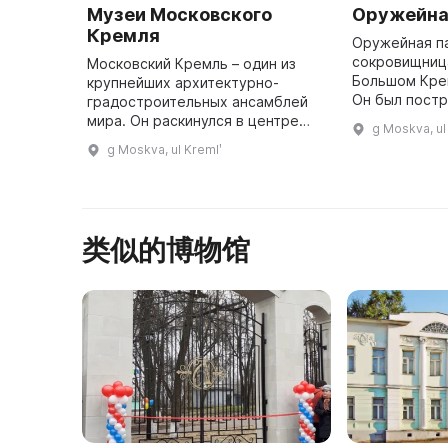
Музеи Московского
Оружейна
Кремля
Оружейная па
сокровищниц
Московский Кремль – один из
Большом Кре
крупнейших архитектурно-
Он был постр
градостроительных ансамблей
архитекторо
мира. Он раскинулся в центре
g Moskva, ul
Тоном. Здесь
столицы России на высоком
g Moskva, ul Kremlʹ
драгоценные
холме над Москвой-рекой.
Высота стен Кремля, узкие
бойницы, площа ...
类似的博物馆