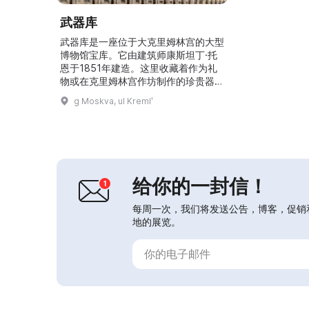
武器库
武器库是一座位于大克里姆林宫的大型
博物馆宝库。它由建筑师康斯坦丁·托
恩于1851年建造。这里收藏着作为礼
物或在克里姆林宫作坊制作的珍贵器
物，以及国家宝饰、盛装的皇室服饰、
g Moskva, ul Kremlʹ
加冕礼服、俄国东正教高级神职人员的
礼袍、俄罗斯工匠制作的金银器、西欧
艺术银器、兵器制作的杰作、马车及马
具。博物馆展出了来自公元4世纪至20
世纪初的俄国、欧洲与东方的4000多
件工艺美术品。这些藏品卓越的艺术水
给你的一封信！
准和历史文化价值使莫斯...
每周一次，我们将发送公告，博客，促销
地的展览。