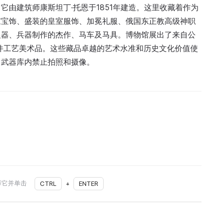
由建筑师康斯坦丁·托恩于1851年建造。这里收藏着作为
家宝饰、盛装的皇室服饰、加冕礼服、俄国东正教高级神职
银器、兵器制作的杰作、马车及马具。博物馆展出了来自公
多件工艺美术品。这些藏品卓越的艺术水准和历史文化价值使
，武器库内禁止拍照和摄像。
择它并单击
CTRL
+
ENTER