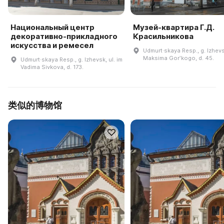
Национальный центр
Музей-квартира Г.Д.
декоративно-прикладного
Красильникова
искусства и ремесел
Udmurt·skaya Resp., g. Izhevsk
Maksima Gorʹkogo, d. 45.
Udmurt·skaya Resp., g. Izhevsk, ul. im
Vadima Sivkova, d. 173.
类似的博物馆