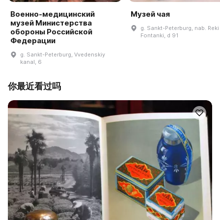
Военно-медицинский
Музей чая
музей Министерства
g. Sankt-Peterburg, nab. Reki
обороны Российской
Fontanki, d 91
Федерации
g. Sankt-Peterburg, Vvedenskiy
kanal, 6
你最近看过吗