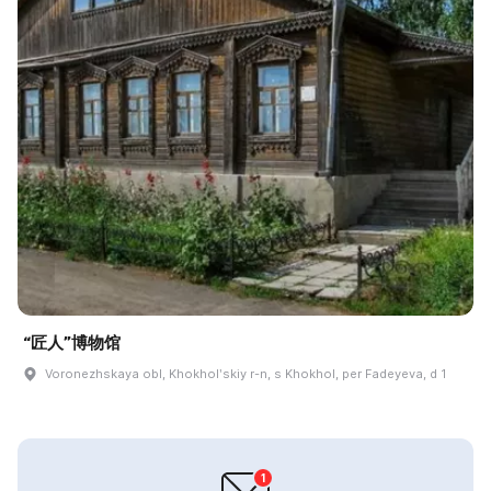
“匠人”博物馆
Voronezhskaya obl, Khokholʹskiy r-n, s Khokhol, per Fadeyeva, d 1