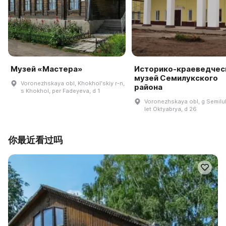
Музей «Мастера»
Историко-краеведчес
музей Семилукского
Voronezhskaya obl, Khokholʹskiy r-n,
района
s Khokhol, per Fadeyeva, d 1
Voronezhskaya obl, g Semiluk
let Oktyabrya, d 26
你最近看过吗