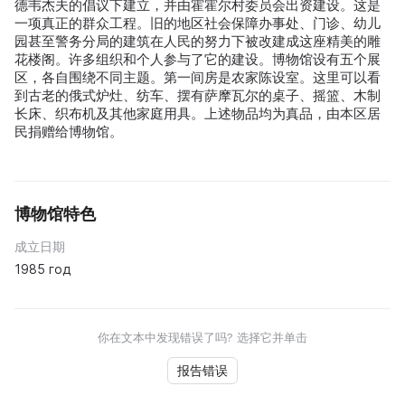
德韦杰夫的倡议下建立，并由霍霍尔村委员会出资建设。这是
一项真正的群众工程。旧的地区社会保障办事处、门诊、幼儿
园甚至警务分局的建筑在人民的努力下被改建成这座精美的雕
花楼阁。许多组织和个人参与了它的建设。博物馆设有五个展
区，各自围绕不同主题。第一间房是农家陈设室。这里可以看
到古老的俄式炉灶、纺车、摆有萨摩瓦尔的桌子、摇篮、木制
长床、织布机及其他家庭用具。上述物品均为真品，由本区居
民捐赠给博物馆。
博物馆特色
成立日期
1985 год
你在文本中发现错误了吗? 选择它并单击
报告错误