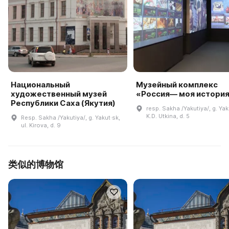
Национальный
Музейный комплекс
художественный музей
«Россия— моя истори
Республики Саха (Якутия)
resp. Sakha /Yakutiya/, g. Yaku
K.D. Utkina, d. 5
Resp. Sakha /Yakutiya/, g. Yakut·sk,
ul. Kirova, d. 9
类似的博物馆