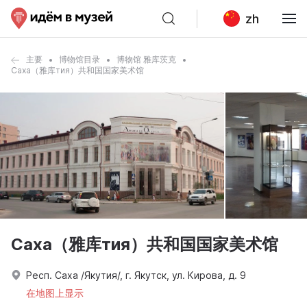
zh
主要
博物馆目录
博物馆 雅库茨克
Саха（雅库тия）共和国国家美术馆
Саха（雅库тия）共和国国家美术馆
Респ. Саха /Якутия/, г. Якутск, ул. Кирова, д. 9
在地图上显示