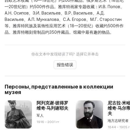
西欧艺术收藏（16—19世纪）约200件藏品。俄罗斯艺术（18世纪
—20世纪初）约500件作品。雅库特画家专题收藏：И.В. Попов、
А.Н. Осипов、Э.И. Васильев、В.Р. Васильев、А.Д.
Васильев、А.П. Мунхалова、С.А. Егоров、М.Г. Старостин
等。雅库特民族及装饰性应用艺术（18—20世纪）收藏约500件作
品。雅库特雕刻骨制品约350件藏品。馆藏中最有趣的物品。
你在文本中发现错误了吗? 选择它并单击
报告错误
Персоны, представленные в коллекции
музея
阿列克谢·彼得罗
尼古拉·米
维奇·马列谢耶夫
维奇·马尔
夫
军人
地方志研究者
1916 - 2001 гг
1844 - 1905 г