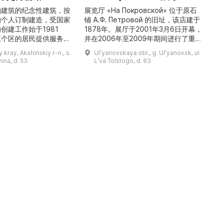
构建筑的纪念性建筑，按
展览厅 «На Покровской» 位于原石
的个人订制建造，受国家
铺 A.Ф. Петровой 的旧址，该店建于
1
创建工作始于1981
1878年。展厅于2001年3月6日开幕，
五个区的居民提供服务，
并在2006年至2009年期间进行了重建
三
罗斯各地区及国外的咨
和现代化改造。如今这里是一处100 平
 kray, Akshinskiy r-n., s.
Ulʹyanovskaya obl., g. Ulʹyanovsk, ul.
陈列吸引学生、教师、大
方米的宽敞场地，配备了现代展览设
筑
nina, d. 53
Lʹva Tolstogo, d. 63
体的关注。博物馆开展有
备、照明与报警系统。这里举办来自俄
志的工作，并举办区际会
罗斯及海外博物馆馆藏、私人收藏以及
（
最有价值的收藏包括：科
其他城市收藏的展览。«На
 的个人馆藏、匠人亚诺夫
Покровской» 展厅通过多种活动吸引
品、画家舍格洛夫 G.А.
了大批观众： ...