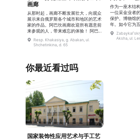
画廊
作为一座木结
一位采金业者
从那时起，画廊不断发展壮大，向观众
保护。博物馆的
展示来自俄罗斯各个城市和地区的艺术
年。如今它为
家的作品。阿巴坎画廊欢迎所有愿意前
并接受来自俄
来参观的人，带来难忘的体验！ 阿巴
Zabaykalʹskiy
询。博物馆的
坎画廊的历史始于1976年，当时阿巴
Aksha, ul. Le
Resp. Khakasiya, g. Abakan, ul.
学生及其他群
坎市儿童美术学校的校长 Федор
Shchetinkina, d. 65
关生态与地方
Ефимович Пронских 决定在学校内
议和研讨会。
创建一座画廊。他写信给苏联美术学院
科索娃 V.Я.
通讯院士、俄罗斯苏维埃联邦社会主义
你最近看过吗
I.А. 的手工作
共和国人民艺术家 Б. Я. Ряузов，征
的素描与 ...
询如何更好地组织这项对学校而 ...
国家装饰性应用艺术与手工艺