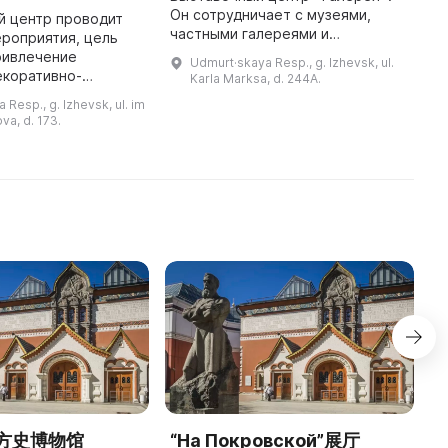
Он сотрудничает с музеями,
ч
й центр проводит
частными галереями и
м
роприятия, цель
коллекциями, творческими
д
ривлечение
Udmurt·skaya Resp., g. Izhevsk, ul.
группами, и приглашает
к
екоративно-
Karla Marksa, d. 244A.
партнеров для реализации
К
искусству и
 Resp., g. Izhevsk, ul. im
выставочных, художествен ...
й бытовой культуре
va, d. 173.
также
популяризация их в сфере ма ...
方史博物馆
“На Покровской”展厅