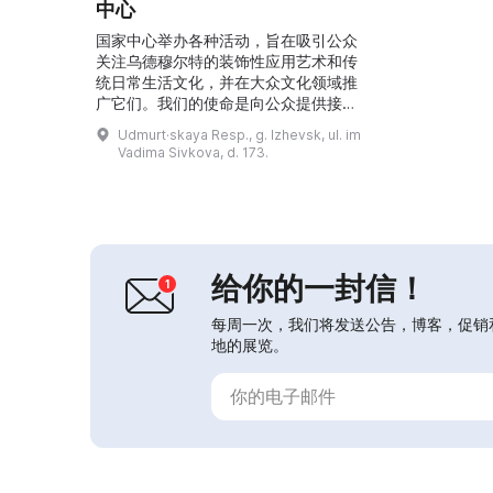
中心
国家中心举办各种活动，旨在吸引公众
关注乌德穆尔特的装饰性应用艺术和传
统日常生活文化，并在大众文化领域推
广它们。我们的使命是向公众提供接触
乌德穆尔特装饰性应用艺术和传统日常
Udmurt·skaya Resp., g. Izhevsk, ul. im
生活文化各个方面的机会。...
Vadima Sivkova, d. 173.
给你的一封信！
每周一次，我们将发送公告，博客，促销
地的展览。