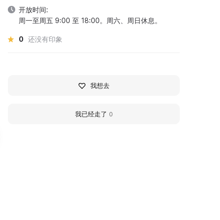
开放时间:
周一至周五 9:00 至 18:00。周六、周日休息。
0
还没有印象
我想去
我已经走了
0
жевский мотомузей
Kozhushkovs' Izhevsk
ожушковых
Motorcycle Museum
жевский мотомузей
The Kozhushkovs' Izhevsk
ожушковых является первым
Motorcycle Museum is the fir