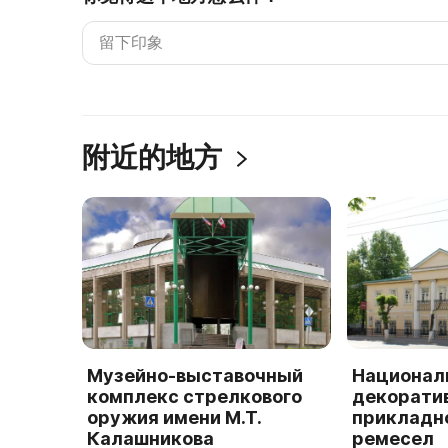
附近的地方
Музейно-выставочный
Национал
комплекс стрелкового
декорати
оружия имени М.Т.
прикладно
Калашникова
ремесел