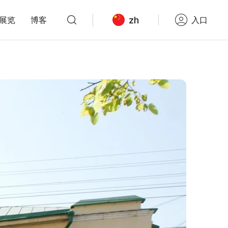
zh
展览
博客
入口