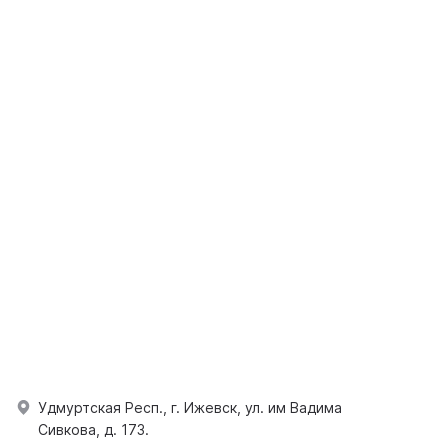
Удмуртская Респ., г. Ижевск, ул. им Вадима
Сивкова, д. 173.