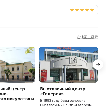
在地图上显示
ьный центр
Выставочный центр
И
вно-
«Галерея»
К
го искусства и
В 1993 году была основана
И
Выставочный центр «Галерея».
К