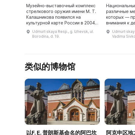
Музейно-выставочный комплекс
Национальны
стрелкового оружия имени М. Т.
различные ме
Калашникова появился на
которых — п
культурной карте России в 2004
внимания к д
году. Он сразу же стал
прикладному 
Udmurt·skaya Resp., g. Izhevsk, ul.
Udmurt·skaya
достопримечательностью
традиционно
Borodina, d. 19.
Vadima Sivko
столицы Удмуртской Республики
Удмуртии, а 
— города ...
类似的博物馆
以F. E. 普朗斯基命名的阿巴坎
阿克申区地