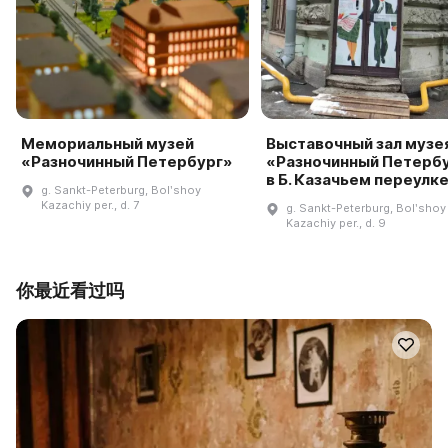
Мемориальный музей
Выставочный зал музе
«Разночинный Петербург»
«Разночинный Петерб
в Б. Казачьем переулк
g. Sankt-Peterburg, Bolʹshoy
Kazachiy per., d. 7
g. Sankt-Peterburg, Bolʹshoy
Kazachiy per., d. 9
你最近看过吗