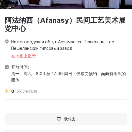
阿法纳西（Afanasy）民间工艺美术展
览中心
Нижегородская обл, г Арзамас, сп Пешелань, тер
Пешеланский гипсовый завод
在地图上显示
开放时间:
周一 - 周六：8:00 至 17:00 周日：仅接受预约，面向有组织的
团体
0
还没有印象
我想去