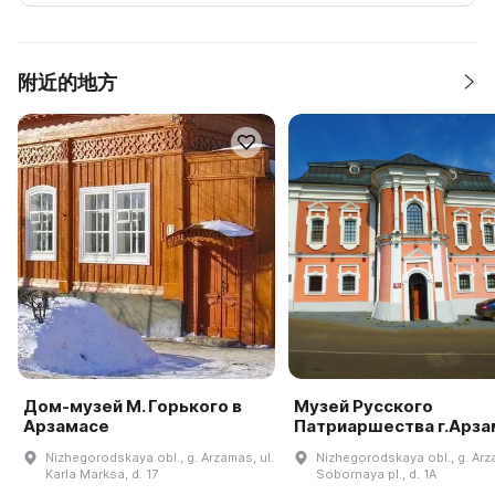
附近的地方
Дом-музей М. Горького в
Музей Русского
Арзамасе
Патриаршества г.Арза
Nizhegorodskaya obl., g. Arzamas, ul.
Nizhegorodskaya obl., g. Ar
Karla Marksa, d. 17
Sobornaya pl., d. 1A