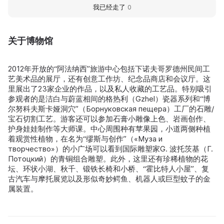
我已经走了
0
关于博物馆
2012年开放的“阿法纳西”旅游中心包括下诺夫哥罗德州民间工
艺美术品的展厅，还有创意工作坊、纪念品商店和会议厅。这
里展出了23家企业的作品，以及私人收藏的工艺品。特别吸引
参观者的是洁白与蔚蓝相间的格热利（Gzhel）瓷器系列和“博
尔努科夫斯卡娅洞穴”（Борнуковская пещера）工厂的石雕/
宝石切割工艺。游客还可以参加石膏小雕像上色、岩画创作、
护身娃娃制作等大师课。中心周围种有苹果园，小道两侧种植
着观赏性植物，在名为“缪斯与创作”（«Муза и
творчество»）的小广场可以看到国际雕塑家G. 波托茨基（Г.
Потоцкий）的青铜组合雕塑。此外，这里还有珍稀植物的花
坛、环状小湖、秋千、锻铁长椅和小桥、“霍比特人小屋”、复
古汽车与摩托展览以及形似奇妙鳄鱼、机器人或巨型蚊子的金
属装置。