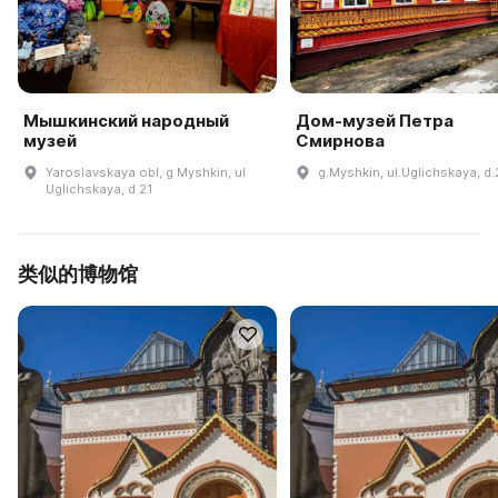
Мышкинский народный
Дом-музей Петра
музей
Смирнова
Yaroslavskaya obl, g Myshkin, ul
g.Myshkin, ul.Uglichskaya, d.
Uglichskaya, d 21
类似的博物馆