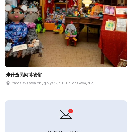
米什金民间博物馆
Yaroslavskaya obl, g Myshkin, ul Uglichskaya, d 21