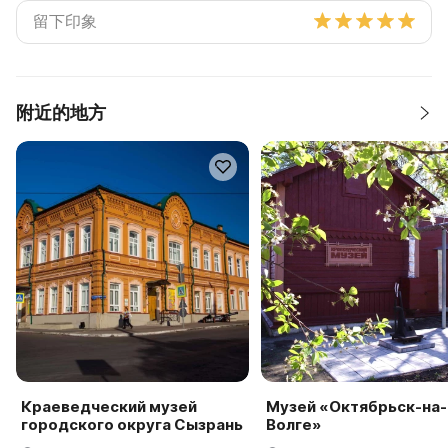
附近的地方
Краеведческий музей
Музей «Октябрьск-на-
городского округа Сызрань
Волге»