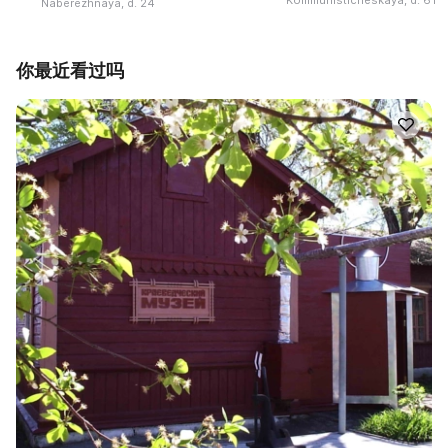
Kommunisticheskaya, d. 61
Naberezhnaya, d. 24
你最近看过吗