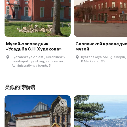
Музей-заповедник
Скопинский краеведч
«Усадьба С.Н. Худекова»
музей
Ryazanskaya oblastʹ, Korablinskiy
Ryazanskaya obl., g. Skopin, 
munitsipalʹnyy okrug, selo Yerlino,
K.Marksa, d. 95
Administrativnyy tsentr, 5
类似的博物馆