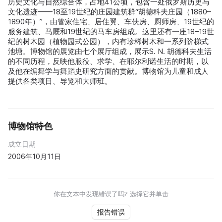
历史文化与自然综合体，占地41公顷，包含一处俄罗斯历史与
文化遗迹——18至19世纪的庄园建筑群“胡德科夫庄园（1880–
1890年）”，由管家住宅、居住翼、车伕房、厨师房、19世纪的
服务建筑、马厩和19世纪的马车房组成。这里还有一座18–19世
纪的树木园（植物园式公园），内有珍稀树木和一系列阶梯式
池塘。博物馆的展览由七个展厅组成，展示S. N. 胡德科夫生活
的不同历程，反映他服役、求学、在耶尔利诺生活的时期，以
及他在编舞学与舞蹈史研究方面的贡献。博物馆为儿童和成人
提供各类项目、导览和大师班。
博物馆特色
成立日期
2006年10月11日
你在文本中发现错误了吗? 选择它并单击
报告错误