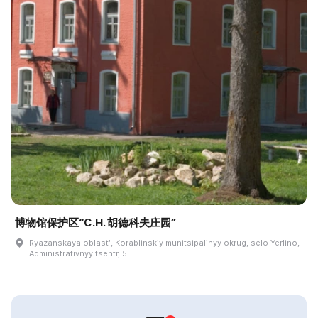
博物馆保护区“С.Н. 胡德科夫庄园”
Ryazanskaya oblastʹ, Korablinskiy munitsipalʹnyy okrug, selo Yerlino,
Administrativnyy tsentr, 5