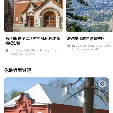
马洛耶·皮罗戈沃村的M.N.托尔斯
雅尔塔山林自然保护区
泰纪念馆
Resp Krym, g Yalta, pgt Sovet
sh Dolosskoye, d 2
Tulʹskaya obl., Shchekinskiy r-n., s.
Pirogovo-Zykovo
你最近看过吗