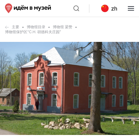
zh
主要
博物馆目录
博物馆 梁赞
博物馆保护区“С.Н. 胡德科夫庄园”