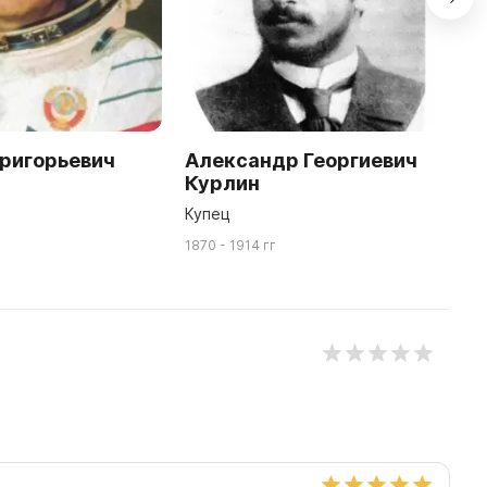
Григорьевич
Александр Георгиевич
А
Курлин
К
Купец
К
1870 - 1914 гг
19