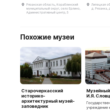
заповедник «Усадьба С. Н.
с. Урусова в 
Рязанская область, Кораблинский
Липецкая об
Худекова» было создано в 2006
Экспозиция 
муниципальный округ, село Ерлино,
д. Рязанка, 
году. Оно является
выдающемуся
Административный центр, 5
многофункцио ...
ге ...
Похожие музеи
Старочеркасский
Музейный
историко-
И.Я. Слов
архитектурный музей-
Государстве
заповедник
учреждение 