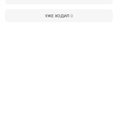
УЖЕ ХОДИЛ
0
лександр Федорович
Анисим Павлович
ораблёв
Шокуров
раевед
Педагог
06 г.р.
1912 - 1990 гг