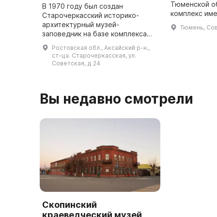
Тюменской о
В 1970 году был создан
комплекс име
Старочеркасский историко-
Яковлевича С
архитектурный музей-
Тюмень, Сов
свою историю
заповедник на базе комплекса
принадлежит
памятников архитектуры нижнего
Ростовская обл., Аксайский р-н.,
Дона XVII-XIX веков. Инициатором
ст-ца. Старочеркасская, ул.
стал М. А. Шолохов. В музее
Советская, д 24
насчитывает ...
Вы недавно смотрели
Скопинский
краеведческий музей