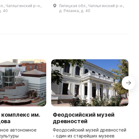
пяти км от него.
village of Urusova, five km from the
K
л., Чаплыгинский р-н.,
Липецкая обл., Чаплыгинский р-н.,
посвящена
district center. The exhibiti ...
in
д. 40
д. Рязанка, д. 40
 путешественнику,
...
 комплекс им.
Феодосийский музей
Х
цова
древностей
н
к
нное автономное
Феодосийский музей древностей
и
культуры
- один из старейших музеев