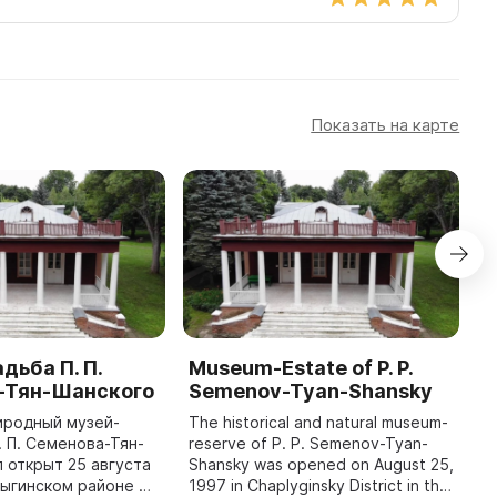
Показать на карте
дьба П. П.
Museum-Estate of P. P.
S
-Тян-Шанского
Semenov-Tyan-Shansky
M
иродный музей-
The historical and natural museum-
T
. П. Семенова-Тян-
reserve of P. P. Semenov-Tyan-
I
 открыт 25 августа
Shansky was opened on August 25,
'H
плыгинском районе в
1997 in Chaplyginsky District in the
L