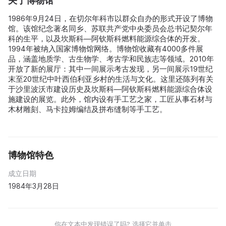
关于博物馆
1986年9月24日，在切尔年科市以群众自办的形式开设了博物
馆。该馆纪念著名同乡、苏联共产党中央委员会总书记契尔年
科的生平，以及坎斯科—阿钦斯科燃料能源综合体的开发。
1994年被纳入国家博物馆网络。博物馆收藏有4000多件展
品，涵盖地质学、古生物学、考古学和民族志等领域。2010年
开放了新的展厅：其中一间展示考古发现，另一间展示19世纪
末至20世纪中叶西伯利亚乡村的生活与文化。这里还陈列有关
于沙里波沃市建设历史及坎斯科—阿钦斯科燃料能源综合体设
施建设的展览。此外，馆内设有手工艺之家，工匠从事石材与
木材雕刻、马卡拉姆编结及拼布缝制等手工艺。
博物馆特色
成立日期
1984年3月28日
你在文本中发现错误了吗? 选择它并单击