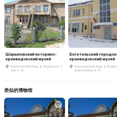
Шарыповский историко-
Боготольский городск
краеведческий музей
краеведческий музей
Krasnoyarskiy kray, g. Sharypovo, 2
Krasnoyarskiy kray, g. Bogotol
mkr, d. 10
Depovskaya, d. 17
类似的博物馆