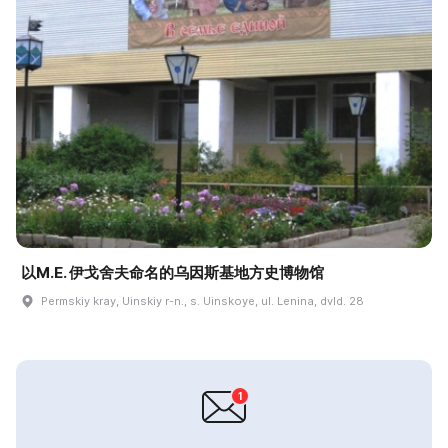
以M.E. 伊戈舍夫命名的乌因斯基地方史博物馆
Permskiy kray, Uinskiy r-n., s. Uinskoye, ul. Lenina, dvld. 28