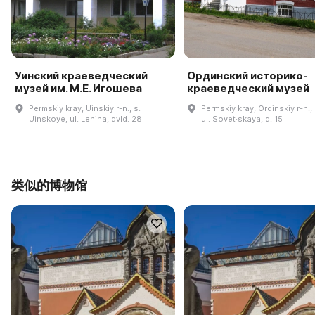
Уинский краеведческий
Ординский историко-
музей им. М.Е. Игошева
краеведческий музей
Permskiy kray, Uinskiy r-n., s.
Permskiy kray, Ordinskiy r-n.,
Uinskoye, ul. Lenina, dvld. 28
ul. Sovet·skaya, d. 15
类似的博物馆