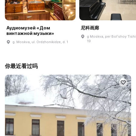
Аудиомузей «Дом
尼科画廊
винтажной музыки»
g Moskva, per Bolʹshoy Tishi
19
g. Moskva, ul. Ordzhonikidze, d. 1
你最近看过吗