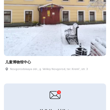
儿童博物馆中心
Novgorodskaya obl., g. Velikiy Novgorod, ter. Kremlʹ, str. 3