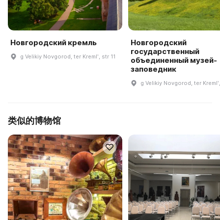
Новгородский кремль
Новгородский
государственный
g Velikiy Novgorod, ter Kremlʹ, str 11
объединенный музей-
заповедник
g Velikiy Novgorod, ter Kremlʹ,
类似的博物馆