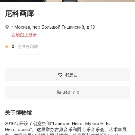
尼科画廊
г Москва, пер Большой Тишинский, д 19
在地图上显示
0
还没有印象
我想去
我已经走了
0
关于博物馆
2016年开设了创意空间“Галерея Нико. Музей Н. Б.
Никогосяна”。这里举办古典音乐和爵士乐音乐会、艺术家展