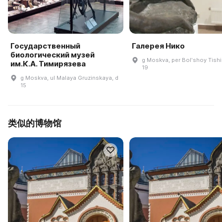
Государственный
Галерея Нико
биологический музей
g Moskva, per Bolʹshoy Tishi
им.К.А. Тимирязева
19
g Moskva, ul Malaya Gruzinskaya, d
15
类似的博物馆