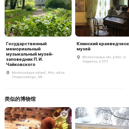
Государственный
Клинский краеведческ
мемориальный
музей
музыкальный музей-
Moskovskaya obl, g Klin, ul
заповедник П. И.
Gagarina, d 37/1
Чайковского
Moskovskaya oblastʹ, Klin, ulitsa
Chaykovskogo, 48
类似的博物馆