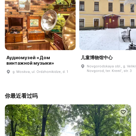
Аудиомузей «Дом
儿童博物馆中心
винтажной музыки»
Novgorodskaya obl., g. Veliki
Novgorod, ter. Kremlʹ, str. 3
g. Moskva, ul. Ordzhonikidze, d. 1
你最近看过吗