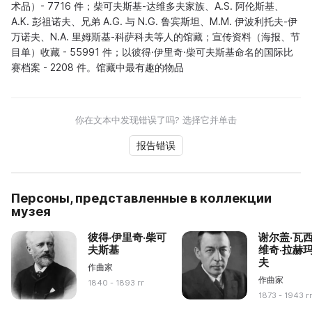
术品）- 7716 件；柴可夫斯基-达维多夫家族、A.S. 阿伦斯基、
A.K. 彭祖诺夫、兄弟 A.G. 与 N.G. 鲁宾斯坦、M.M. 伊波利托夫-伊
万诺夫、N.A. 里姆斯基-科萨科夫等人的馆藏；宣传资料（海报、节
目单）收藏 - 55991 件；以彼得·伊里奇·柴可夫斯基命名的国际比
赛档案 - 2208 件。馆藏中最有趣的物品
你在文本中发现错误了吗? 选择它并单击
报告错误
Персоны, представленные в коллекции
музея
彼得·伊里奇·柴可
谢尔盖·瓦
夫斯基
维奇·拉赫
夫
作曲家
作曲家
1840 - 1893 гг
1873 - 1943 г