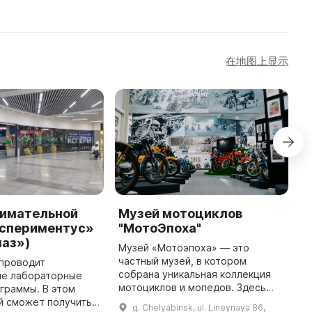
在地图上显示
нимательной
Музей мотоциклов
кспериментус»
"МотоЭпоха"
маз»)
Музей «Мотоэпоха» — это
частный музей, в котором
 проводит
собрана уникальная коллекция
ые лабораторные
мотоциклов и мопедов. Здесь
ограммы. В этом
можно увидеть опытные,
й сможет получить
g. Chelyabinsk, ul. Lineynaya 86,