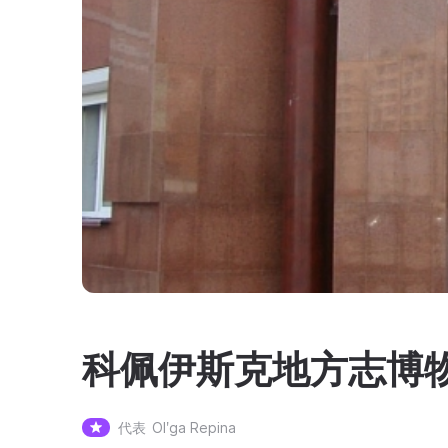
科佩伊斯克地方志博
代表
Olʹga Repina