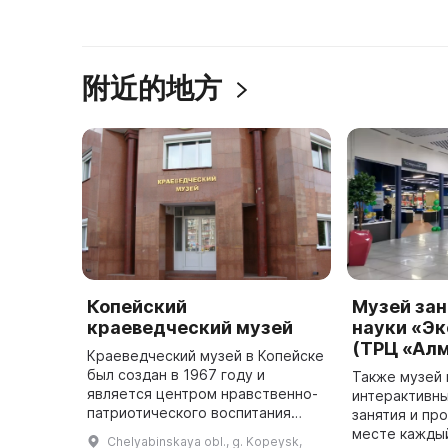
附近的地方
Копейский
Музей за
краеведческий музей
науки «Э
(ТРЦ «Ал
Краеведческий музей в Копейске
был создан в 1967 году и
Также музей
является центром нравственно-
интерактивн
патриотического воспитания
занятия и пр
детей и молодежи. Сотрудники
месте кажды
Chelyabinskaya obl., g. Kopeysk,