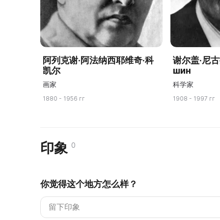
阿列克谢·阿法纳西耶维奇·科
谢尔盖·尼
凯尔
шин
画家
科学家
1880 - 1956 гг
1908 - 1997 гг
印象
0
你觉得这个地方怎么样？