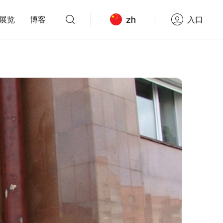
zh
展览
博客
入口