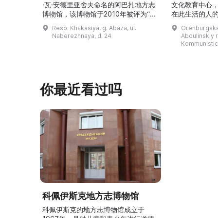
·瓦·安德里亚舍夫命名的阿巴扎地方志
文化教育中心
博物馆，该博物馆于2010年被评为“哈
在此生活的人
卡斯共和国最佳市级博物馆”。博物馆
与地方志博物馆
Resp. Khakasiya, g. Abaza, ul.
Orenburgskay
的陈列以城市及哈卡斯地区自公元前4
人士的倡议下
Naberezhnaya, d. 24
Abdulinskiy r-
–3世纪的历史为主题，展出有箭头、刀
274号商人沃
Kommunistic
具、青铜与银质胸针、石磨等。庄园被
内。现址为共产
坚固的砖墙环绕，院内有宽敞的谷仓和
展览包括“农民
马厩。基普里耶夫之屋是了解阿巴扎历
商人”、“战斗
史并度过难忘时光的绝佳场所。 ...
20世纪”。博
你最近看过吗
科佩伊斯克地方志博物馆
科佩伊斯克的地方志博物馆成立于