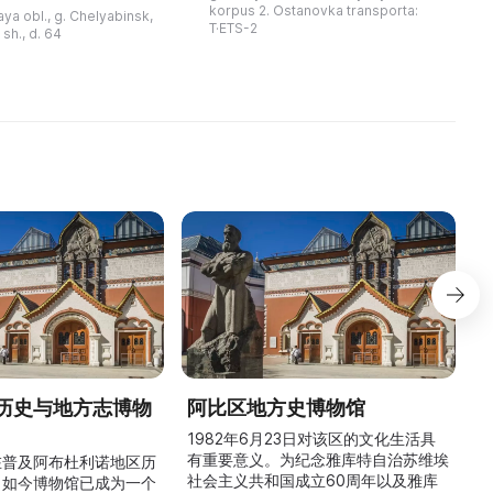
экспериментальные,
ьствия и полезных
korpus 2. Ostanovka transporta:
ya obl., g. Chelyabinsk,
самодельные и даже
T·ETS-2
h., d. 64
единственные в мире модели. ...
ый музей
занимательной ...
历史与地方志博物
阿比区地方史博物馆
1982年6月23日对该区的文化生活具
有重要意义。为纪念雅库特自治苏维埃
在普及阿布杜利诺地区历
社会主义共和国成立60周年以及雅库
。如今博物馆已成为一个