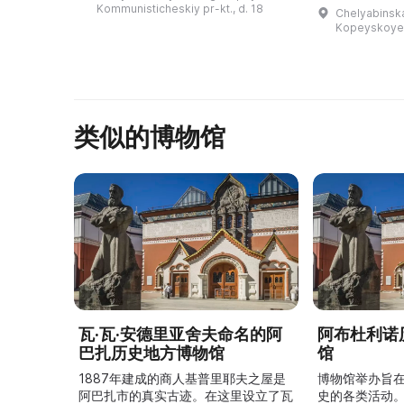
музея передают знания о
массу удовол
Kommunisticheskiy pr-kt., d. 18
Chelyabinska
героической истории России,
знаний. Крупнейший на Урале
Kopeyskoye s
воинско ...
интерактивн
类似的博物馆
瓦·瓦·安德里亚舍夫命名的阿
阿布杜利诺
巴扎历史地方博物馆
馆
1887年建成的商人基普里耶夫之屋是
博物馆举办旨
阿巴扎市的真实古迹。在这里设立了瓦
史的各类活动