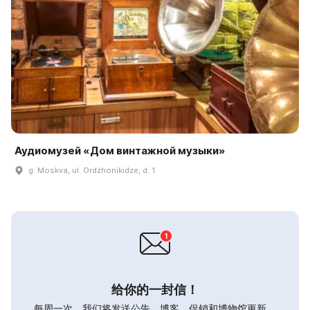
Аудиомузей «Дом винтажной музыки»
g. Moskva, ul. Ordzhonikidze, d. 1
给你的一封信！
每周一次，我们将发送公告，博客，促销和博物馆更新。