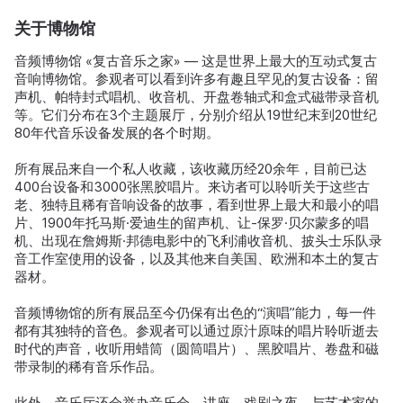
关于博物馆
音频博物馆 «复古音乐之家» — 这是世界上最大的互动式复古
音响博物馆。参观者可以看到许多有趣且罕见的复古设备：留
声机、帕特封式唱机、收音机、开盘卷轴式和盒式磁带录音机
等。它们分布在3个主题展厅，分别介绍从19世纪末到20世纪
80年代音乐设备发展的各个时期。
所有展品来自一个私人收藏，该收藏历经20余年，目前已达
400台设备和3000张黑胶唱片。来访者可以聆听关于这些古
老、独特且稀有音响设备的故事，看到世界上最大和最小的唱
片、1900年托马斯·爱迪生的留声机、让-保罗·贝尔蒙多的唱
机、出现在詹姆斯·邦德电影中的飞利浦收音机、披头士乐队录
音工作室使用的设备，以及其他来自美国、欧洲和本土的复古
器材。
音频博物馆的所有展品至今仍保有出色的“演唱”能力，每一件
都有其独特的音色。参观者可以通过原汁原味的唱片聆听逝去
时代的声音，收听用蜡筒（圆筒唱片）、黑胶唱片、卷盘和磁
带录制的稀有音乐作品。
此外，音乐厅还会举办音乐会、讲座、戏剧之夜、与艺术家的