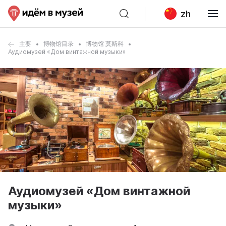
zh
主要
博物馆目录
博物馆 莫斯科
Аудиомузей «Дом винтажной музыки»
Аудиомузей «Дом винтажной
музыки»