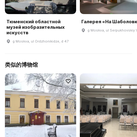
Тюменский областной
Галерея «На Шаболов
музей изобразительных
g Moskva, ul Serpukhovskiy V
искусств
g Moskva, ul Ordzhonikidze, d 47
类似的博物馆