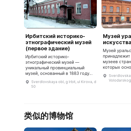
Ирбитский историко-
Музей ур
этнографический музей
искусств
(первое здание)
Музей уральс
принадлежит 
Ирбитский историко-
музеев стран
этнографический музей —
которых осно
уникальный провинциальный
коллекциони
музей, основанный в 1883 году
Sverdlovskaya
экспонирова
по инициативе Уральского
Volodarskog
Sverdlovskaya obl, g Irbit, ul Kirova, d
региональног
общества любителей
50
естествознания (УОЛЕ). Газета
«Ирбитский ярмарочный листо ...
类似的博物馆