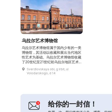
乌拉尔艺术博物馆
乌拉尔艺术博物馆属于国内少有的一类
博物馆，其活动以收藏和展出当代地区
性艺术为基础。乌拉尔艺术博物馆收藏
了20世纪至21世纪初乌拉尔地区艺术
家的绘画、版画、雕塑以及装饰和应用
Sverdlovskaya obl, g Irbit, ul
艺术（包括珠宝艺术）作品。博物馆位
Volodarskogo, d 14
于一座具有地区级保护价值的建筑——
19世纪最后四分之一的卡赞采夫商人
宅邸。经过大规模维修与修复工程后，
建筑于2006年5月重新开放。博物馆
的展览空间共有13个展厅，采用便于参
观的套房式布局。这里...
给你的一封信！