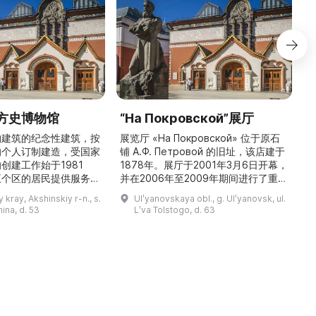
方史博物馆
“На Покровской”展厅
构建筑的纪念性建筑，按
展览厅 «На Покровской» 位于原石
的个人订制建造，受国家
铺 A.Ф. Петровой 的旧址，该店建于
1
创建工作始于1981
1878年。展厅于2001年3月6日开幕，
五个区的居民提供服务，
并在2006年至2009年期间进行了重建
三
罗斯各地区及国外的咨
和现代化改造。如今这里是一处100 平
 kray, Akshinskiy r-n., s.
Ulʹyanovskaya obl., g. Ulʹyanovsk, ul.
陈列吸引学生、教师、大
方米的宽敞场地，配备了现代展览设
筑
nina, d. 53
Lʹva Tolstogo, d. 63
体的关注。博物馆开展有
备、照明与报警系统。这里举办来自俄
志的工作，并举办区际会
罗斯及海外博物馆馆藏、私人收藏以及
（
最有价值的收藏包括：科
其他城市收藏的展览。«На
 的个人馆藏、匠人亚诺夫
Покровской» 展厅通过多种活动吸引
品、画家舍格洛夫 G.А.
了大批观众： ...