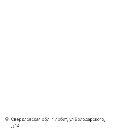
Свердловская обл, г Ирбит, ул Володарского,
д 14