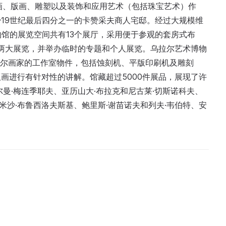
绘画、版画、雕塑以及装饰和应用艺术（包括珠宝艺术）作
19世纪最后四分之一的卡赞采夫商人宅邸。经过大规模维
物馆的展览空间共有13个展厅，采用便于参观的套房式布
”两大展览，并举办临时的专题和个人展览。乌拉尔艺术博物
乌拉尔画家的工作室物件，包括蚀刻机、平版印刷机及雕刻
画进行有针对性的讲解。馆藏超过5000件展品，展现了许
曼·梅连季耶夫、亚历山大·布拉克和尼古莱·切斯诺科夫、
和米沙·布鲁西洛夫斯基、鲍里斯·谢苗诺夫和列夫·韦伯特、安