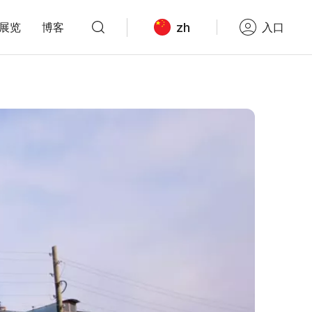
zh
展览
博客
入口