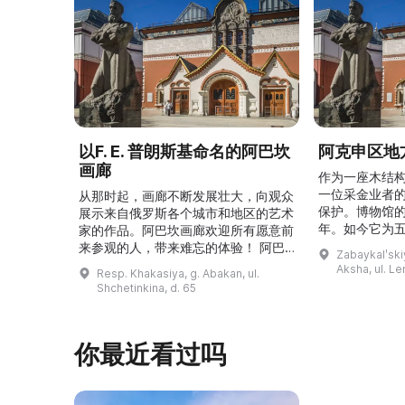
以F. E. 普朗斯基命名的阿巴坎
阿克申区地
画廊
作为一座木结
一位采金业者
从那时起，画廊不断发展壮大，向观众
保护。博物馆的
展示来自俄罗斯各个城市和地区的艺术
年。如今它为
家的作品。阿巴坎画廊欢迎所有愿意前
并接受来自俄
来参观的人，带来难忘的体验！ 阿巴
Zabaykalʹskiy
询。博物馆的
坎画廊的历史始于1976年，当时阿巴
Aksha, ul. Le
Resp. Khakasiya, g. Abakan, ul.
学生及其他群
坎市儿童美术学校的校长 Федор
Shchetinkina, d. 65
关生态与地方
Ефимович Пронских 决定在学校内
议和研讨会。
创建一座画廊。他写信给苏联美术学院
科索娃 V.Я.
通讯院士、俄罗斯苏维埃联邦社会主义
你最近看过吗
I.А. 的手工作
共和国人民艺术家 Б. Я. Ряузов，征
的素描与 ...
询如何更好地组织这项对学校而 ...