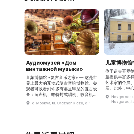
Аудиомузей «Дом
儿童博物馆
винтажной музыки»
位于诺夫哥罗
童提供丰富多
音频博物馆 «复古音乐之家» — 这是世
艺术家的个展
界上最大的互动式复古音响博物馆。参
展。此外，中
观者可以看到许多有趣且罕见的复古设
参观与课程，
备：留声机、帕特封式唱机、收音机、
Novgorodskay
民俗节目。尤其
开盘卷轴式和盒式磁带录音机等。它们
Novgorod, ter
g. Moskva, ul. Ordzhonikidze, d. 1
姆的城市”展览
分布在3个主题展厅，分别介绍从19世
诺夫哥罗德的
纪末到20世纪80年代音乐设备发展的
的氛围，展览展出
各个时期。 所有展品来自一个私人收
Дунина 的
藏，该收藏历经20余年，目前已达
自己仿佛是中
400台设备和3000张黑胶唱片。来访