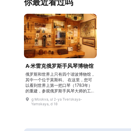
你最近看过吗
者可以聆听关于这些古老、独特且稀有
音响设备 ...
A·米雷克俄罗斯手风琴博物馆
俄罗斯和世界上只有四个谐波博物馆，
其中一个位于莫斯科。 在这里，您可
以看到世界上第一把口琴（1783年）
的重建，参观俄罗斯手风琴大师的工作
坊，探索传统的莫斯科小酒馆，并参加
g Moskva, ul 2-ya Tverskaya-
现代表演者在口琴，手风琴和手风琴
Yamskaya, d 18
在这里，您可以参观盛装的短途旅行和
音乐茶会，探索历史和各种令人惊叹的
芦苇乐器，聆听专业音乐家导游表演的
真实现场声音。 我们邀请大家参观这
个博物馆,欣赏它精彩的节目!...