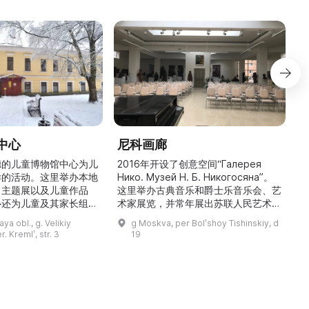
中心
尼科画廊
德的儿童博物馆中心为儿
2016年开设了创意空间“Галерея
园
样的活动。这里举办本地
Нико. Музей Н. Б. Никогосяна”。
、主题展以及儿童作品
这里举办古典音乐和爵士乐音乐会、艺
心还为儿童及其家长组织
术家展览，并常年展出苏联人民艺术
开设各类手工艺工作坊和
家、俄罗斯艺术学院院士 Н. Б.
a obl., g. Velikiy
g Moskva, per Bolʹshoy Tishinskiy, d
受欢迎的是“男孩翁菲
Никогосян 的作品。画廊所在的建筑
. Kremlʹ, str. 3
19
，这是一次关于中世纪
由 Николай Никогосян 在2000年代
启发性体验。为营造逼真
建成/改造，过去曾是他的工作室，他
了著名画家 Н. И.
在那里创作作品。许多知名人士也曾前
作品，使参观者能够感受到
来摆姿或做客。该重建项目被评为2 ...
世纪城市的居民。中心邀
请儿童接触源远流 ...