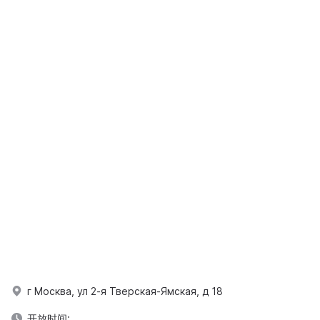
г Москва, ул 2-я Тверская-Ямская, д 18
开放时间: