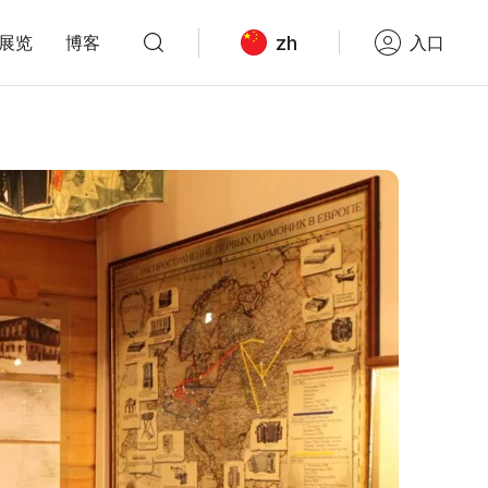
zh
展览
博客
入口