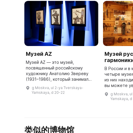
Музей AZ
Музей ру
гармоники
Музей AZ — это музей,
посвященный российскому
В России и в
художнику Анатолию Звереву
четыре музея
(1931–1986), который занимал
из них наход
важное место в московской
вы можете у
g Moskva, ul 2-ya Tverskaya-
художественной жизни второй
реконструкц
Yamskaya, d 20-22
g Moskva, ul
половины ХХ века. Он был
гармоники (17
Yamskaya, d
основан в 2013 году ...
мастерскую 
类似的博物馆