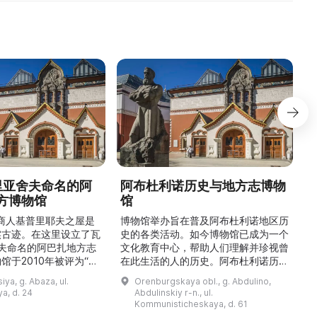
德里亚舍夫命名的阿
阿布杜利诺历史与地方志博物
方博物馆
馆
1
的商人基普里耶夫之屋是
博物馆举办旨在普及阿布杜利诺地区历
实古迹。在这里设立了瓦
史的各类活动。如今博物馆已成为一个
舍夫命名的阿巴扎地方志
文化教育中心，帮助人们理解并珍视曾
馆于2010年被评为“哈
在此生活的人的历史。阿布杜利诺历史
市级博物馆”。博物馆
与地方志博物馆于1966年在当地知名
ya, g. Abaza, ul.
Orenburgskaya obl., g. Abdulino,
及哈卡斯地区自公元前4
人士的倡议下创建。最初位于共产党街
a, d. 24
Abdulinskiy r-n., ul.
为主题，展出有箭头、刀
274号商人沃罗比约夫住宅附属建筑
Kommunisticheskaya, d. 61
质胸针、石磨等。庄园被
内。现址为共产党街61号。馆内常设