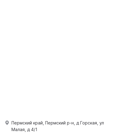
Пермский край, Пермский р-н, д Горская, ул
Малая, д 4/1