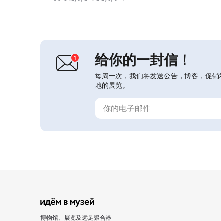
原模型，彼得时代的船只模型在其上航
行。展览再现了当时的建筑与景观，以
及历史事件和生活场景。这里重建了既
保存至今又已永远失去的原始圣彼得堡
的建筑。参观者可以操控人物、马车、
船只的移动，...
给你的一封信！
每周一次，我们将发送公告，博客，促销
地的展览。
博物馆、展览及远足聚合器