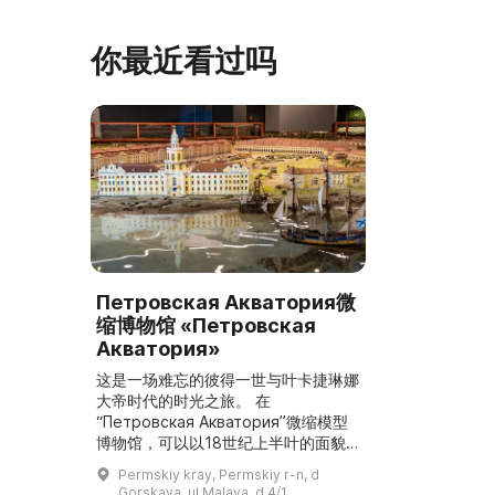
为农”的农妇，其祖先在16世纪末是最
坚固的砖墙环
早从北德维纳（Северна ...
马厩。基普里
你最近看过吗
Петровская Акватория微
缩博物馆 «Петровская
Акватория»
这是一场难忘的彼得一世与叶卡捷琳娜
大帝时代的时光之旅。 在
“Петровская Акватория”微缩模型
博物馆，可以以18世纪上半叶的面貌
参观圣彼得堡及其郊区的最重要景点。
Permskiy kray, Permskiy r-n, d
博物馆展示了涅瓦河和芬兰湾水域的复
Gorskaya, ul Malaya, d 4/1