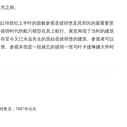
时光之旅。
物馆，可以以18世纪上半叶的面貌参观圣彼得堡及其郊区的最重要景
，彼得时代的船只模型在其上航行。展览再现了当时的建筑
保存至今又已永远失去的原始圣彼得堡的建筑。参观者可以
更替。参观本馆是一段难忘的彼得一世与叶卡捷琳娜大帝时
特鲁克，1981年出生