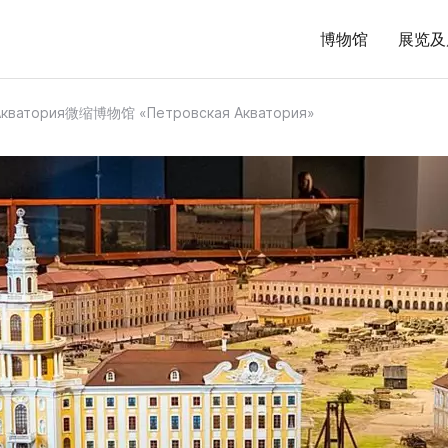
博物馆
展览及
Акватория微缩博物馆 «Петровская Акватория»