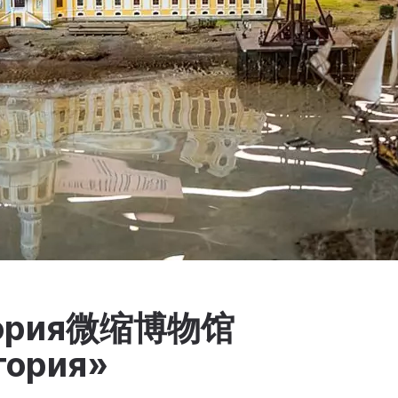
атория微缩博物馆
тория»