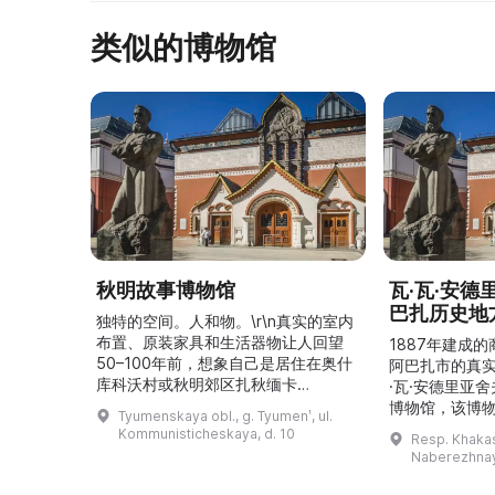
类似的博物馆
秋明故事博物馆
瓦·瓦·安
巴扎历史地
独特的空间。人和物。\r\n真实的室内
布置、原装家具和生活器物让人回望
1887年建成
50–100年前，想象自己是居住在奥什
阿巴扎市的真
库科沃村或秋明郊区扎秋缅卡
·瓦·安德里亚
（Затюменка）的一座小木屋的居
博物馆，该博物
Tyumenskaya obl., g. Tyumenʹ, ul.
民。\r\n\r\n博物馆的展览再现了我曾
卡斯共和国最佳
Kommunisticheskaya, d. 10
Resp. Khakasi
祖母安娜·科尔尼洛夫娜·奥什库科娃
的陈列以城市
Naberezhnay
（Анна Корниловна Ошкукова）一
–3世纪的历史
家的日常生活场景——她是一位“世代
具、青铜与银