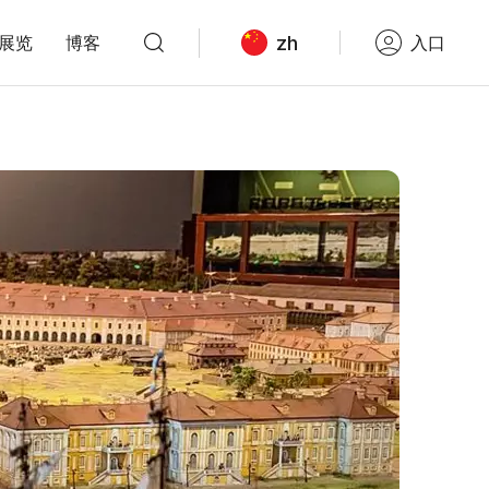
zh
展览
博客
入口