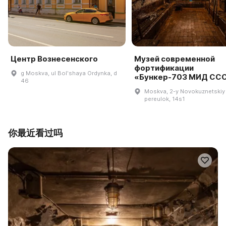
Центр Вознесенского
Музей современной
фортификации
g Moskva, ul Bolʹshaya Ordynka, d
«Бункер-703 МИД СС
46
Moskva, 2-y Novokuznetskiy
pereulok, 14s1
你最近看过吗