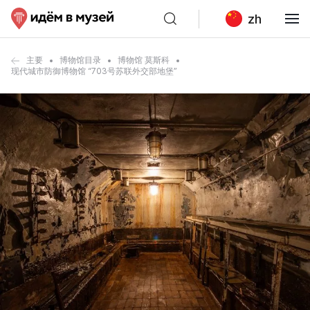
zh
主要
博物馆目录
博物馆 莫斯科
现代城市防御博物馆 “703号苏联外交部地堡”